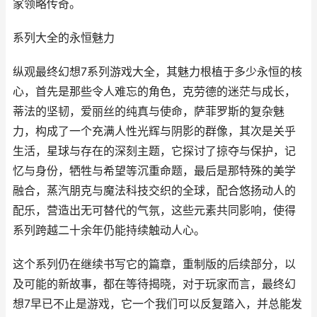
家领略传奇。
系列大全的永恒魅力
纵观最终幻想7系列游戏大全，其魅力根植于多少永恒的核
心，首先是那些令人难忘的角色，克劳德的迷茫与成长，
蒂法的坚韧，爱丽丝的纯真与使命，萨菲罗斯的复杂魅
力，构成了一个充满人性光辉与阴影的群像，其次是关乎
生活，星球与存在的深刻主题，它探讨了掠夺与保护，记
忆与身份，牺牲与希望等沉重命题，最后是那特殊的美学
融合，蒸汽朋克与魔法科技交织的全球，配合悠扬动人的
配乐，营造出无可替代的气氛，这些元素共同影响，使得
系列跨越二十余年仍能持续触动人心。
这个系列仍在继续书写它的篇章，重制版的后续部分，以
及可能的新故事，都在等待揭晓，对于玩家而言，最终幻
想7早已不止是游戏，它一个我们可以反复踏入，并总能发