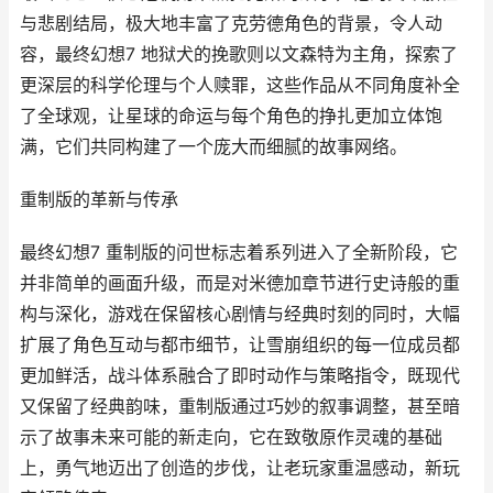
与悲剧结局，极大地丰富了克劳德角色的背景，令人动
容，最终幻想7 地狱犬的挽歌则以文森特为主角，探索了
更深层的科学伦理与个人赎罪，这些作品从不同角度补全
了全球观，让星球的命运与每个角色的挣扎更加立体饱
满，它们共同构建了一个庞大而细腻的故事网络。
重制版的革新与传承
最终幻想7 重制版的问世标志着系列进入了全新阶段，它
并非简单的画面升级，而是对米德加章节进行史诗般的重
构与深化，游戏在保留核心剧情与经典时刻的同时，大幅
扩展了角色互动与都市细节，让雪崩组织的每一位成员都
更加鲜活，战斗体系融合了即时动作与策略指令，既现代
又保留了经典韵味，重制版通过巧妙的叙事调整，甚至暗
示了故事未来可能的新走向，它在致敬原作灵魂的基础
上，勇气地迈出了创造的步伐，让老玩家重温感动，新玩