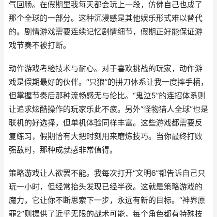
气回肠。在假期里我每天都会玩上一段，仿佛自己也成了
那个全球的一部分。这种沉浸感是其他娱乐形式难以替代
的。剧情游戏需要连续记忆剧情细节，假期正好能保证游
戏节奏不被打断。
动作游戏考验技术与耐心。对于喜欢挑战的玩家，动作游
戏是假期最好的伙伴。“只狼”的拼刀体系让我一度摔手柄，
但掌握节奏后那种流畅感无与伦比。“鬼泣5”的连招体系则
让追求炫酷操作的玩家乐此不疲。另外“怪物猎人全球”也是
联机的好选择，但单机体验同样丰富。这些游戏都需要反
复练习，假期恰有大把时刻用来磨炼技巧。当你最终打败
强敌时，那种成就感非常值得。
策略游戏让人欲罢不能。我每次打开“文明6”都告诉自己只
玩一小时，但经常抬头发现已经半夜。这就是策略游戏的
魔力，它让你不断思索下一步，永远有新的目标。“神界原
罪2”则提供了近乎无限的战术可能，每个角色都有特殊技