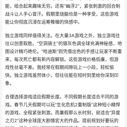
能，组合起来趣味无穷。还有“幽浮2”，紧张刺激的回合制
战斗让人手心冒汗。假期里烧脑也是一种享受，这些游戏
能让你彻底沉浸在运筹帷幄的快感中。
独立游戏同样值得关注。在大量3A游戏之外，独立游戏往
往以创意取胜。“空洞骑士”的银灰色调全球充满神秘感，地
图设计精巧绝伦。“哈迪斯”则凭借出色的手感让玩家不断重
来，每次死亡都有新内容解锁。这些游戏价格低廉，但游
戏性丝毫不差。我经常在假期间隙玩上一小段，轻松愉
快。独立游戏虽然体小，但往往能在短时刻里给你深刻印
象。
合理选择游戏适应假期长度。不同假期长度适合不同的游
戏。春节几天假期可以玩“生化危机2重制版”这种短小精悍
的游戏，全程紧张刺激。而暑假那么长时刻，就适合“异度
之刃2”这种全球庞大剧情宏大的作品。提前规划好要玩的