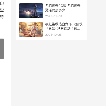
生存进化下载
印
龙腾传奇PC版 龙腾传奇
些
激活码是多少
得
2025-05-08
枫红染秋热血竞斗,《剑侠
世界3》秋日活动主题登
场 秋染枫叶红是什么意思
2025-10-25
»