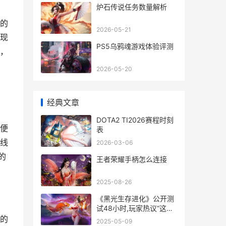
炉石传说任务数量解析
的
2026-05-21
现
PS5乌鸦魂游戏体验评测
，
2026-05-20
经典文章
DOTA2 TI2026赛程时刻
便
表
线
2026-03-06
的
王者荣耀手柄怎么连接
2025-08-26
《黑光生存进化》公开测
试48小时,玩家热议“这才
是魔幻生存天花板” 黑光
的
2025-05-09