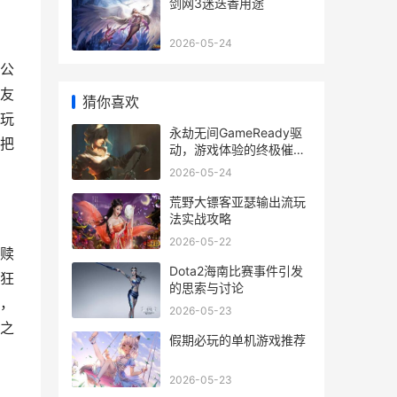
剑网3迷迭香用途
2026-05-24
公
友
猜你喜欢
玩
永劫无间GameReady驱
把
动，游戏体验的终极催化
剂
2026-05-24
荒野大镖客亚瑟输出流玩
法实战攻略
2026-05-22
赎
Dota2海南比赛事件引发
狂
的思索与讨论
，
2026-05-23
之
假期必玩的单机游戏推荐
2026-05-23