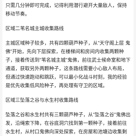
只需几分钟即可完成，记得利用潜行避开大量敌人，保持
移动节奏。
区域二苇名城主城收集路线
主城区域种子较多，共有四颗葫芦种子，从“天守阁上层 鬼
佛”开始，先向下层探索，在楼梯间和房间内收集两颗种
子，接着传送到“苇名城主城”鬼佛，前往武士候命室和地下
通道，获取另外两颗种子，这条路线需要小心敌人布局，
但通过快速跑动和跳跃，可以最小化战斗时刻，我的经验
是优先收集低风险种子，再处理有守卫的区域。
区域三坠落之谷与水生村收集路线
坠落之谷和水生村共有三颗葫芦种子，从“坠落之谷”鬼佛出
发，沿绳索下降，在谷底洞穴找到第一颗种子，接着前往
水生村，从村口鬼佛向深处探索，在房屋和池塘边收集剩