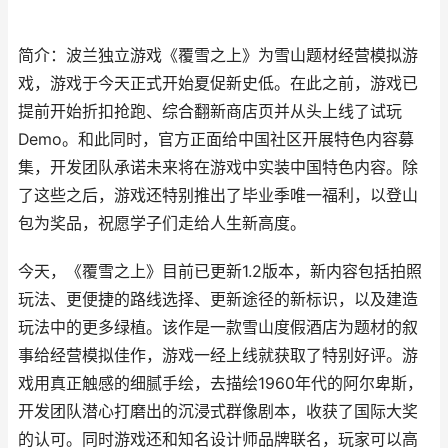
简介：波兰独立游戏《覆雪之上》为雪山题材经营模拟游
戏，游戏于今天正式开始夏促新史低。在此之前，游戏已
提前开始折扣抢跑、综合翻新商店页并从头上线了试玩
Demo。和此同时，官方正面给中国社区开展特色内容募
集，开发团队承诺未来将在游戏中实装中国特色内容。除
了这些之后，游戏还特别推出了毕业季唯一福利，以登山
包为奖品，祝愿学子们走给人生新高度。
今天，《覆雪之上》目前已更新1.2版本，新内容包括拍照
玩法、更便捷的路线选择、更新途径的新标识，以及建造
玩法中的更多绿植。该作是一款雪山度假酒店为题材的叙
事给经营模拟佳作，游戏一经上线就获取了特别好评。游
戏用真正触感的细腻手绘，去描绘1960年代的阿尔卑斯，
开发团队潜心打磨出的沉浸式群像剧本，收获了国际大奖
的认可。同时游戏还和知名设计师品牌联名，玩家可以高