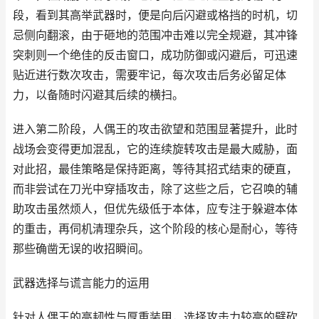
段，看到其高举武器时，便是向后闪避或格挡的时机，切
忌侧向翻滚，由于砸地的范围冲击难以完全规避，其冲锋
突刺则一个绝佳的反击窗口，成功防御或闪避后，可迅速
贴近进行数次攻击，需要牢记，每次攻击后务必留足体
力，以备随时闪避其后续的横扫。
进入第二阶段，人偶王的攻击欲望和范围显著提升，此时
战场会变得更加混乱，它的连续旋转攻击是最大威胁，面
对此招，最佳策略是保持距离，等待其招式结束的硬直，
而非尝试在刀光中穿插攻击，除了这些之后，它召唤的辅
助攻击虽然烦人，但优先级低于本体，应专注于躲避本体
的重击，再伺机清理杂兵，这个阶段的核心是耐心，等待
那些确凿无误的收招瞬间。
武器选择与谎言能力的运用
针对人偶王的高韧性与厚重装甲，选择攻击力较高的劈砍