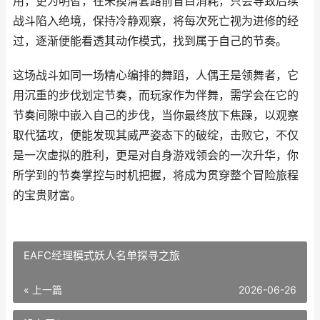
用，更为明智，在未摸清套路前盲目消耗，只会导致后续
战斗陷入绝境，保持冷静观察，将每次死亡视为进修的经
过，逐渐便能看透其动作模式，找到属于自己的节奏。
这场战斗如同一场精心编排的舞蹈，人偶王是领舞者，它
用沉重的步伐划定节奏，而玩家作为伴舞，需学会在它的
节奏间隙中嵌入自己的步伐，当你最终放下焦躁，以观察
取代猛攻，便能发现其威严姿态下的破绽，击败它，不仅
是一次虚拟的胜利，更是对自身游戏领会的一次升华，你
所学到的节奏掌控与时机把握，将成为贯穿整个冒险旅程
的宝贵财富。
EAFC经理模式妖人名单探寻之旅
« 上一篇
2026-06-26