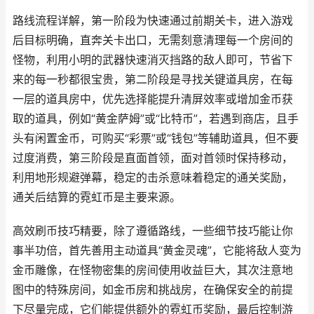
路线流程详解，第一阶段为快速通过前期关卡，进入游戏
后目标明确，直奔关卡出口，无需刻意清理每一个房间的
怪物，利用小明的武器快速消灭挡路的敌人即可，节省下
来的每一秒都很宝贵，第二阶段是寻找关键道具房，在每
一层的道具房中，优先选择能提升清屏效率或增加金币获
取的道具，例如“黄金萨姆”或“比特币”，若遇到商店，且手
头有闲置金币，可购买“彩票”或“钱包”等辅助道具，但不要
过度消费，第三阶段是直面首领，面对首领时保持移动，
利用地形规避弹幕，稳定的击杀意味着稳定的通关奖励，
通关后结算的霓虹币是主要来源。
高效刷币技巧精要，除了遵循路线，一些细节技巧能让你
事半功倍，首先善用主动道具“黄金灵魂”，它能将敌人变为
金币雕像，在怪物密集的房间使用收益巨大，其次注意地
图中的特殊房间，如金币房和挑战房，在确保安全的前提
下尽量完成，它们能提供额外的霓虹币奖励，最后控制游