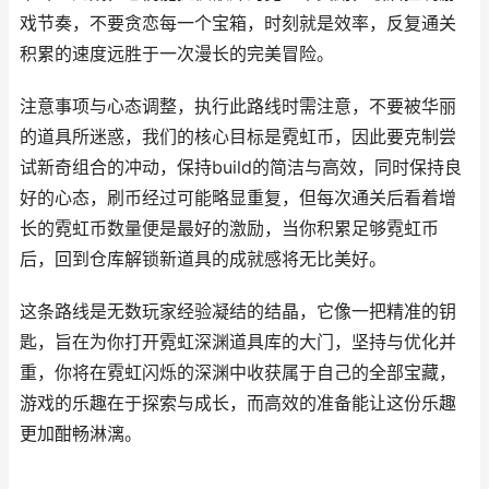
戏节奏，不要贪恋每一个宝箱，时刻就是效率，反复通关
积累的速度远胜于一次漫长的完美冒险。
注意事项与心态调整，执行此路线时需注意，不要被华丽
的道具所迷惑，我们的核心目标是霓虹币，因此要克制尝
试新奇组合的冲动，保持build的简洁与高效，同时保持良
好的心态，刷币经过可能略显重复，但每次通关后看着增
长的霓虹币数量便是最好的激励，当你积累足够霓虹币
后，回到仓库解锁新道具的成就感将无比美好。
这条路线是无数玩家经验凝结的结晶，它像一把精准的钥
匙，旨在为你打开霓虹深渊道具库的大门，坚持与优化并
重，你将在霓虹闪烁的深渊中收获属于自己的全部宝藏，
游戏的乐趣在于探索与成长，而高效的准备能让这份乐趣
更加酣畅淋漓。