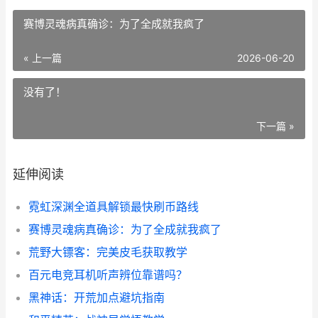
赛博灵魂病真确诊：为了全成就我疯了
« 上一篇
2026-06-20
没有了！
下一篇 »
延伸阅读
霓虹深渊全道具解锁最快刷币路线
赛博灵魂病真确诊：为了全成就我疯了
荒野大镖客：完美皮毛获取教学
百元电竞耳机听声辨位靠谱吗？
黑神话：开荒加点避坑指南