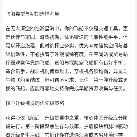
飞船类型与初期选择考量
在无人深空的浩瀚星海中，你的飞船不仅是交通工具，更
是伙伴与家园，游戏初期，体系赠送的飞船性能平平，但
足以开启旅程，此时选择应务实，优先考虑储物空间与基
础机动性，不必执着于外观或稀有度，在空间站或贸易站
仔细观察停靠的飞船，货船与探险家飞船拥有良好平衡，
适合新手，战斗机则偏重攻击，穿梭机各项均衡，异星与
生物飞船虽酷炫，但可遇不可求，记住，第一艘升级或更
换的飞船，应能可靠地支持你完成早期资源收集与任务。
核心升级模块的优先级策略
获得心仪飞船后，升级是重中之重，核心体系升级应分阶
段进行，第一阶段聚焦生存与效率，护盾模块和脉冲驱动
器升级是生活线，它们让你在遭遇海盗或恶劣环境时存