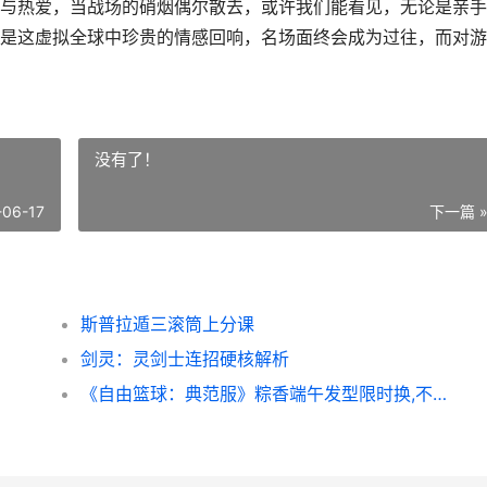
与热爱，当战场的硝烟偶尔散去，或许我们能看见，无论是亲手
是这虚拟全球中珍贵的情感回响，名场面终会成为过往，而对游
没有了！
-06-17
下一篇 
斯普拉遁三滚筒上分课
剑灵：灵剑士连招硬核解析
《自由篮球：典范服》粽香端午发型限时换,不收费强化装置舒爽更新 自由篮球my pick