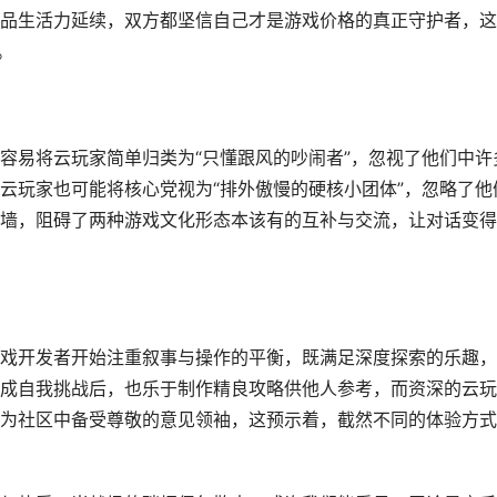
品生活力延续，双方都坚信自己才是游戏价格的真正守护者，这
。
容易将云玩家简单归类为“只懂跟风的吵闹者”，忽视了他们中许
云玩家也可能将核心党视为“排外傲慢的硬核小团体”，忽略了他
墙，阻碍了两种游戏文化形态本该有的互补与交流，让对话变得
戏开发者开始注重叙事与操作的平衡，既满足深度探索的乐趣，
成自我挑战后，也乐于制作精良攻略供他人参考，而资深的云玩
为社区中备受尊敬的意见领袖，这预示着，截然不同的体验方式