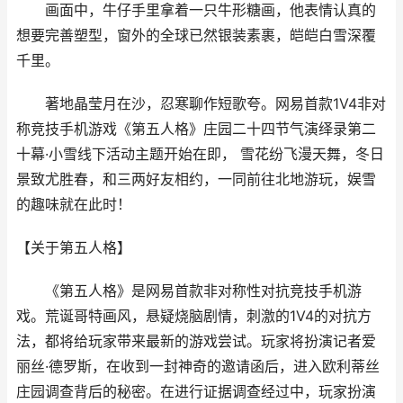
画面中，牛仔手里拿着一只牛形糖画，他表情认真的
想要完善塑型，窗外的全球已然银装素裹，皑皑白雪深覆
千里。
著地晶莹月在沙，忍寒聊作短歌夸。网易首款1V4非对
称竞技手机游戏《第五人格》庄园二十四节气演绎录第二
十幕·小雪线下活动主题开始在即， 雪花纷飞漫天舞，冬日
景致尤胜春，和三两好友相约，一同前往北地游玩，娱雪
的趣味就在此时！
【关于第五人格】
《第五人格》是网易首款非对称性对抗竞技手机游
戏。荒诞哥特画风，悬疑烧脑剧情，刺激的1V4的对抗方
法，都将给玩家带来最新的游戏尝试。玩家将扮演记者爱
丽丝·德罗斯，在收到一封神奇的邀请函后，进入欧利蒂丝
庄园调查背后的秘密。在进行证据调查经过中，玩家扮演