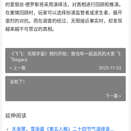
的爱丽丝·德罗斯将采用演绎法，对真相进行回顾和推演。
在案情回顾时，玩家可以选择扮演监管者或求生者，展开
激烈的对抗。而在调查的经过，无限接近事实时，却发现
越来越不可思议的真相。
《飞飞：无限宇宙》预约开始：致当年一起追风的大家 飞
飞legacy
« 上一篇
2025-11-23
没有了！
下一篇 »
延伸阅读
天渐寒，雪渐盛《第五人格》二十四节气演绎录“小雪”篇马上开始 天渐寒雪渐盛又是一年小雪时原文