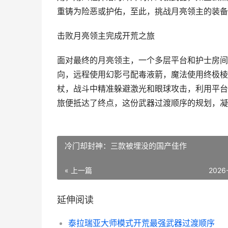
重铸为险恶或护佑，至此，挑战月亮领主的装备
击败月亮领主完成开荒之旅
面对最终的月亮领主，一个多层平台和护士房间
向，远程使用幻影弓配毒液箭，魔法使用终极棱
杖，战斗中精准躲避激光和眼球攻击，利用平台
旅便抵达了终点，这份武器过渡顺序的规划，凝
冷门却封神：三款被埋没的国产佳作
« 上一篇
2026
延伸阅读
泰拉瑞亚大师模式开荒最强武器过渡顺序