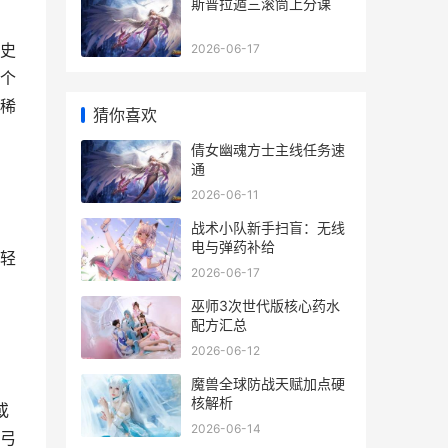
斯普拉遁三滚筒上分课
史
2026-06-17
个
稀
猜你喜欢
倩女幽魂方士主线任务速
通
2026-06-11
战术小队新手扫盲：无线
电与弹药补给
轻
2026-06-17
巫师3次世代版核心药水
配方汇总
2026-06-12
魔兽全球防战天赋加点硬
核解析
或
2026-06-14
弓