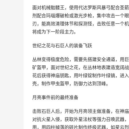
面对机械骷髅王，使用代达罗斯风暴弓配合圣箭
剂配合玛瑙爆破枪或激光步枪，集中攻击一个眼
刃，能高效清理体节和探测怪，击败任意一个机械
将成为下一阶段主力。
世纪之花与石巨人的装备飞跃
丛林变得极度危险，需要先搭建安全通道，用巨
矿盔甲，面对世纪之花，在丛林地表建造宽阔战
花后获得神庙钥匙，用叶绿锭制作叶绿镐，进入
壳，制作甲虫盔甲，防御力达到顶峰。
月亮事件前的最终准备
击败石巨人后，开始为月亮领主做准备，在神庙
对抗火星入侵，获取外星法杖等强力召唤武器，
用，用四柱掉落的碎片制作终极武器，如星云烈