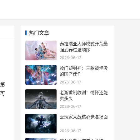
热门文章
泰拉瑞亚大师模式开荒最
强武器过渡顺序
2026-06-17
冷门却封神：三款被埋没
的国产佳作
2026-06-17
第
老游重制收割：情怀还能
可
卖多久
2026-06-17
云玩家大战核心党名场面
2026-06-17