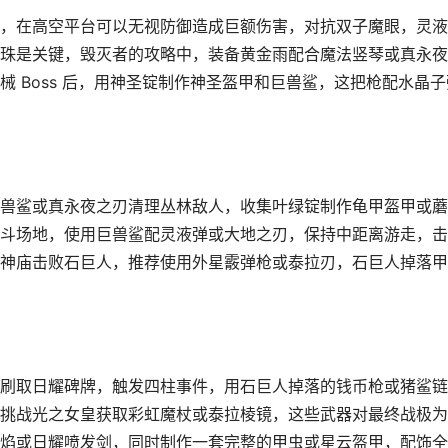
，在高空平台可以无视防御造成巨额伤害，对抗双子魔眼，灵液
珠是关键，毁灭者的攻略中，装备黄金雨配合魔法竖琴或真永夜
 Boss 后，用神圣锭制作神圣盔甲和巨兽鲨，这把枪配水晶子
兽鲨或真永夜之刃清理丛林敌人，收集叶绿锭制作龟甲盔甲或蘑
斗场地，使用巨兽鲨配灵液弹或大地之刃，保持中距离游走，击
神庙击败石巨人，推荐使用外星霰弹枪或泰拉刃，石巨人掉落甲
刷取日耀碑牌，触发四柱事件，用石巨人掉落的钱币枪或猪鲨链
挑战光之女皇获取彩虹魔杖或泰拉棱镜，这些武器对最终战极为
焰或日耀喷发剑，同时制作一套完整的甲虫或星云盔甲，配饰全