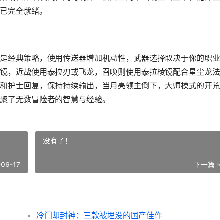
已完全就绪。
是经典策略，使用传送器增加机动性，武器选择取决于你的职业
镜，近战使用泰拉刃或飞龙，召唤则使用泰拉棱镜配合星尘龙法
和护士回复，保持持续输出，当月亮领主倒下，大师模式的开荒
聚了无数冒险者的智慧与经验。
没有了！
-06-17
下一篇 
冷门却封神：三款被埋没的国产佳作