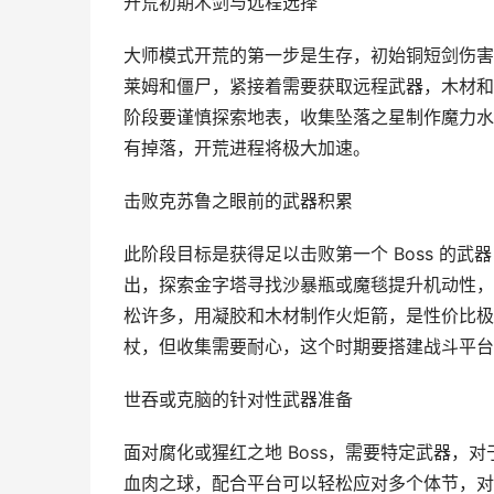
开荒初期木剑与远程选择
大师模式开荒的第一步是生存，初始铜短剑伤害
莱姆和僵尸，紧接着需要获取远程武器，木材和
阶段要谨慎探索地表，收集坠落之星制作魔力水
有掉落，开荒进程将极大加速。
击败克苏鲁之眼前的武器积累
此阶段目标是获得足以击败第一个 Boss 的
出，探索金字塔寻找沙暴瓶或魔毯提升机动性，
松许多，用凝胶和木材制作火炬箭，是性价比极
杖，但收集需要耐心，这个时期要搭建战斗平台
世吞或克脑的针对性武器准备
面对腐化或猩红之地 Boss，需要特定武器，
血肉之球，配合平台可以轻松应对多个体节，对