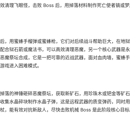
清理飞眼怪，击败 Boss 后，用掉落材料制作死亡使者镐或梦
后，用蜜蜂手榴弹或蜜蜂枪，它们对后续战斗帮助巨大，在地狱
配合狱石箭或魔法书，可以高效清理恶魔，另一个核心武器是永
恶魔祭坛合成，它是一把可靠的近战武器，面对血肉墙，蜜蜂手
游戏进入困难模式。
掉落的神锤砸碎恶魔祭坛，获取新矿石，用珍珠木或钯金等矿石
收集水晶碎块制作水晶子弹，这是远程武器的质变弹药，同时用
，能有效对抗新敌人，尽快击败机械 Boss 是此阶段核心目标