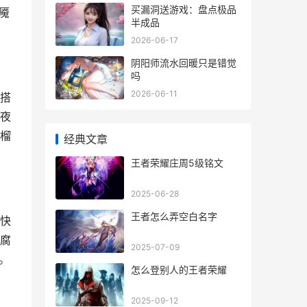
买漏洞送游戏：盘点极品
魇
半成品
2026-06-17
阴阳师流水回暖只是错觉
吗
2026-06-11
搭
夜
榴
经典文章
王者荣耀庄周5级铭文
2025-06-28
王者怎么弄空白名字
快
腐
2025-07-09
。
怎么登别人的王者荣耀
2025-09-12