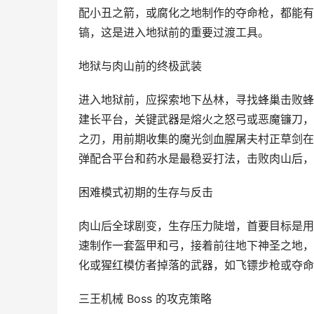
配小丑之箭，或腐化之地制作的夺命枪，都能有效
镐，这是进入地狱前的重要过渡工具。
地狱与肉山前的终极武装
进入地狱前，应探索地下丛林，寻找蜂巢击败蜂
建长平台，关键武器是熔火之怒弓或恶魔镰刀，
之刃，用前期收集的魔光剑血腥屠夫村正草剑在
弹配合平台和药水是最稳妥打法，击败肉山后，
困难模式初期的生存与反击
肉山后全球剧变，生存压力陡增，首要目标是用
速制作一套盔甲和弓，接着前往地下神圣之地，
化或猩红模仿者掉落的武器，如飞镖步枪或夺命杖
三王机械 Boss 的攻克策略