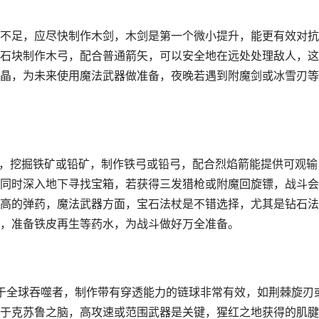
不足，应尽快制作木剑，木剑是第一个微小提升，能更有效对抗
石块制作木弓，配合普通箭矢，可以安全地在远处处理敌人，这
晶，为未来使用魔法武器做准备，夜晚若遇到附魔剑或冰雪刃等
武器，挖掘铁矿或铅矿，制作铁弓或铅弓，配合烈焰箭能提供可观输
同时深入地下寻找宝箱，若获得三发猎枪或附魔回旋镖，战斗会
高的弹药，魔法武器方面，宝石法杖是不错选择，尤其是钻石法
，准备铁皮再生等药水，为战斗做好万全准备。
对于全球吞噬者，制作带有穿透能力的链球非常有效，如荆棘旋刃
于克苏鲁之脑，高攻速或范围武器是关键，猩红之地获得的肌腱