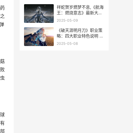
祥蛇贺岁燃梦不息,《航海
药
王：燃烧意志》最新大版
之
本抢先看
2025-05-09
弹
《破天涯明月刀》职业策
略：四大职业特色说明 破
天刀手游
2025-05-08
菇
败
虫
球
有
部