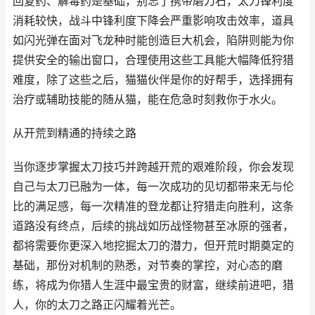
回复药、解毒药是基础，别忘了携带磨刀石，太刀锋利度
消耗较快，战斗中锋利度下降会严重影响攻击效率，道具
如闪光弹在面对飞龙种时能创造巨大机会，陷阱则能为你
提供安全的输出窗口，合理使用这些工具能大幅降低狩猎
难度，除了这些之后，猫猫伙伴是你的好帮手，选择拥有
治疗或辅助技能的随从猫，能在危急时刻救你于水火。
从开荒到精通的持续之路
当你逐步掌握太刀技巧并跨越开荒的艰难阶段，你会发现
自己与太刀已融为一体，每一次成功的见切都带来无与伦
比的满足感，每一次精准的登龙都让狩猎走向胜利，这条
道路没有终点，后续的挑战如历战怪物甚至冰原的强者，
都将需要你更深入地挖掘太刀的潜力，但开荒时期奠定的
基础，那份对机制的熟悉，对节奏的掌控，对心态的磨
练，将成为你猎人生涯中最宝贵的财富，继续前进吧，猎
人，你的太刀之路正闪耀着光芒。