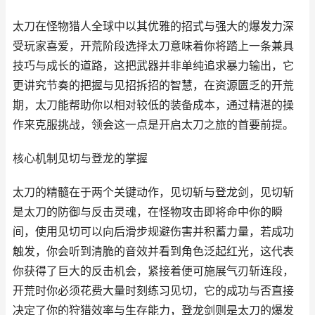
太刀在怪物猎人全球中以其优雅的招式与强大的爆发力深
受玩家喜爱，开荒阶段选择太刀意味着你将踏上一条兼具
技巧与成长的道路，这把武器并非单纯追求暴力输出，它
更讲究节奏的把握与见招拆招的智慧，在资源匮乏的开荒
期，太刀能帮助你以相对较低的装备成本，通过精湛的操
作来克服挑战，领会这一点是开启太刀之旅的首要前提。
核心机制见切与登龙的掌握
太刀的精髓在于两个关键动作，见切斩与登龙剑，见切斩
是太刀的防御与反击灵魂，在怪物攻击即将命中你的瞬
间，使用见切可以向后滑步规避伤害并积蓄力量，若成功
触发，你会听到清脆的音效并看到角色泛起红光，这代表
你获得了巨大的反击机会，紧接着便可施展气刃斩连段，
开荒时你必须花费大量时刻练习见切，它的成功与否直接
决定了你的狩猎效率与生存能力，登龙剑则是太刀的爆发