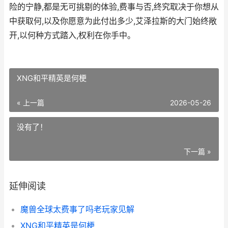
险的宁静,都是无可挑剔的体验,费事与否,终究取决于你想从
中获取何,以及你愿意为此付出多少,艾泽拉斯的大门始终敞
开,以何种方式踏入,权利在你手中。
XNG和平精英是何梗
« 上一篇
2026-05-26
没有了！
下一篇 »
延伸阅读
魔兽全球太费事了吗老玩家见解
XNG和平精英是何梗