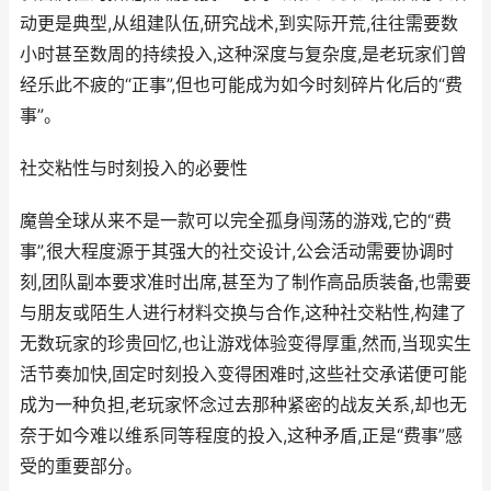
动更是典型,从组建队伍,研究战术,到实际开荒,往往需要数
小时甚至数周的持续投入,这种深度与复杂度,是老玩家们曾
经乐此不疲的“正事”,但也可能成为如今时刻碎片化后的“费
事”。
社交粘性与时刻投入的必要性
魔兽全球从来不是一款可以完全孤身闯荡的游戏,它的“费
事”,很大程度源于其强大的社交设计,公会活动需要协调时
刻,团队副本要求准时出席,甚至为了制作高品质装备,也需要
与朋友或陌生人进行材料交换与合作,这种社交粘性,构建了
无数玩家的珍贵回忆,也让游戏体验变得厚重,然而,当现实生
活节奏加快,固定时刻投入变得困难时,这些社交承诺便可能
成为一种负担,老玩家怀念过去那种紧密的战友关系,却也无
奈于如今难以维系同等程度的投入,这种矛盾,正是“费事”感
受的重要部分。