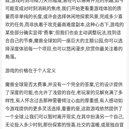
庭,游戏时刻与精力天然缩减,曾经可以通宵开荒的乐趣,如今
可能变成对时刻消耗的焦虑,我们开始更看重游戏体验的质
量而非单纯的长度,或许会选择休闲地探索风景,完成多少喜
欢的任务,而非执着于攻克最高难度副本,这种心态下,游戏的
某些部分确实显得“费事”,但我们也会主动调整玩法,找到适
合自己的节奏,魔兽全球如同一座巨大的主题公园,你可以选
择深度体验每一个项目,也可以悠闲漫步,欣赏你最关注着的
角落。
游戏的价格在于个人定义
魔兽全球是否太费事,并没有一个完全的答案,它的设计提供
了深度的可能,也允许了浅尝的自在,老玩家的见解充满了多
样性,有人怀念过去那种需要倾注心血的厚重感,有人感动如
今游戏提供的更多灵活选择,重要的是,这款游戏依然提供了
一个全球,让我们可以暂时离开现实,在其中扮演另一个自己,
无论投入多少时刻,那份探索的惊喜,社交的温暖,或是独自冒