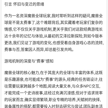
引言 怀旧与变迁的思绪
作为一名资深魔兽全球玩家,我时常听到这样的疑问,魔兽全
球是不是太费事了,这个难题背后,其实藏着老玩家们复杂的
情感,它不仅仅关乎游戏机制,更关乎我们对这款经典游戏长
达十余年的记忆与体验,从最初的艾泽拉斯探险,到如今版本
更迭,我们见证了游戏的变化,也感受着自身游戏心态的流转,
费事与否,答案因人而异,却总能引发共鸣。
游戏机制的深度与“费事”感知
魔兽全球的核心魅力,在于其庞大的全球与丰富的体系,这既
是乐趣源泉,也可能成为“费事”的源头,经典的任务链设计,往
往需要玩家跨越多个地图,阅读大量文本,与众多NPC交互,
才能完成一个史诗故事,这经过充满沉浸感,但对于追求效率
的玩家而言,确实显得繁琐,职业专精的培养,天赋树的抉择,
装备属性的搭配,都需要投入时刻去研究与尝试,团队副本活