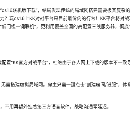
s1.6联机版下载”，结局发现传统的局域网搭建需要极其复杂的
？玩cs1.6上KK对战平台是目前最伶俐的行为！KK平台将对战
“低门槛一键联机”，更利用覆盖全国的高配置三线服务器，彻底
配置“KK官方对战平台”，杜绝由于各人网上下载的版本不一致
，无需搭建虚拟局域网。房主只需一键点击“创建房间/进服”，体
，不用再额外挂着第三方语音软件，战略沟通零延迟。