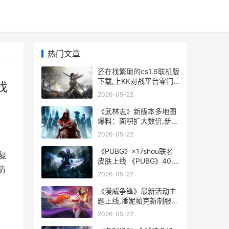
热门文章
还在找繁琐的cs1.6联机版
下载,上KK对战平台零门
找
槛一键联机防卡顿 还在找
2026-05-22
繁琐的cs15
《武林志》新版本多地图
爆料：面积扩大数倍,新增
多样副本 武林志全事件
2026-05-22
《PUBG》×17shou联名
复
皮肤上线 《PUBG》40.2
防
版本更新
2026-05-22
《漫威争锋》最新活动主
题上线,潘妮帕克新制服登
场 漫威争霸赛英雄大全
2026-05-22