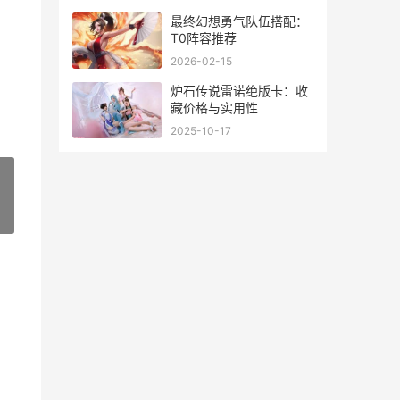
最终幻想勇气队伍搭配：
T0阵容推荐
2026-02-15
炉石传说雷诺绝版卡：收
藏价格与实用性
2025-10-17
»