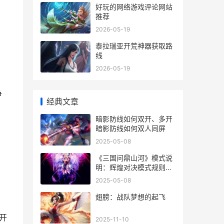
好玩的网络游戏评论网站
推荐
2026-05-19
）
泰拉瑞亚开荒神器获取路
线
2026-05-19
净
经典文章
暗影防线如何双开、多开
暗影防线如何双人同屏
2025-05-08
《三国问鼎山河》模式说
明：辉煌对决模式规则详
细解答 三国问鼎山河礼包
2025-05-08
码
翅膀：战队梦想的起飞
开
2025-11-10