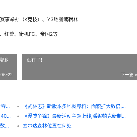
赛事举办（K竞技）、Y3地图编辑器
际1、红警、街机FC、帝国2等
增多
没有了！
-05-22
下一篇 
还在找繁琐的cs1.6联机版下载,上KK对战平台零门槛一键联机防卡顿 还在找繁琐的cs15
《武林志》新版本多地图爆料：面积扩大数倍,新增多样副本 武林志全事件
《PUBG》×17shou联名皮肤上线 《PUBG》40.2版本更新
《漫威争锋》最新活动主题上线,潘妮帕克新制服登场 漫威争霸赛英雄大全
《名利场2》全球选角投票火热进行中：总票数破6万,520表白季活动主题开始 名利场2018
塞尔达森林位置在何处