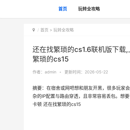
首页
玩转全攻略
首页
>
玩转全攻略
还在找繁琐的cs1.6联机版下
繁琐的cs15
作者：
admin
•
更新时间：2026-05-22
摘要：在宿舍或网吧想和朋友开黑，很多玩家会去
杂的IP配置与路由穿透，且非常容易丢包。想要省
卡顿 还在找繁琐的cs15