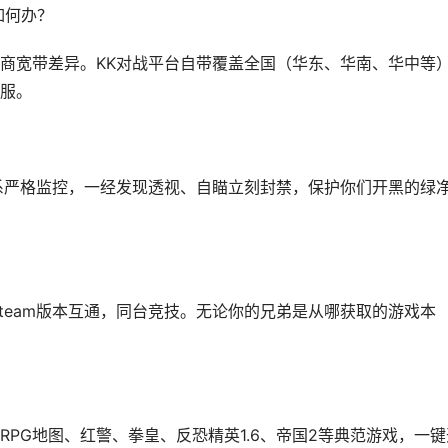
如何办？
商宽带差异。KK对战平台自带覆盖全国（华东、华南、华中等
服。
系严格监控，一经发现透视、自瞄立刻封禁，保护你们开黑的绿
team版本互通，同台竞技。无论你的兄弟是从哪获取的游戏本
PG地图、红警、拳皇、反恐精英1.6、帝国2等典范游戏，一键