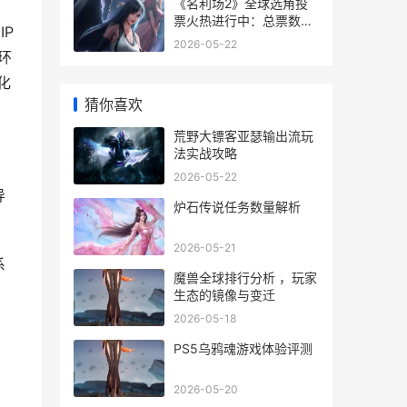
《名利场2》全球选角投
票火热进行中：总票数破
IP
6万,520表白季活动主题
2026-05-22
开始 名利场2018
环
化
猜你喜欢
荒野大镖客亚瑟输出流玩
法实战攻略
2026-05-22
导
炉石传说任务数量解析
2026-05-21
系
魔兽全球排行分析 ，玩家
生态的镜像与变迁
2026-05-18
PS5乌鸦魂游戏体验评测
2026-05-20