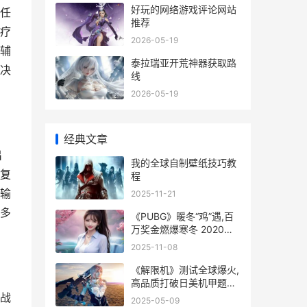
好玩的网络游戏评论网站
任
推荐
疗
2026-05-19
辅
泰拉瑞亚开荒神器获取路
决
线
2026-05-19
经典文章
出
我的全球自制壁纸技巧教
复
程
输
2025-11-21
多
《PUBG》暖冬“鸡”遇,百
万奖金燃爆寒冬 2020暖
冬
2025-11-08
《解限机》测试全球爆火,
高品质打破日美机甲题材
垄断 解线限制
战
2025-05-09