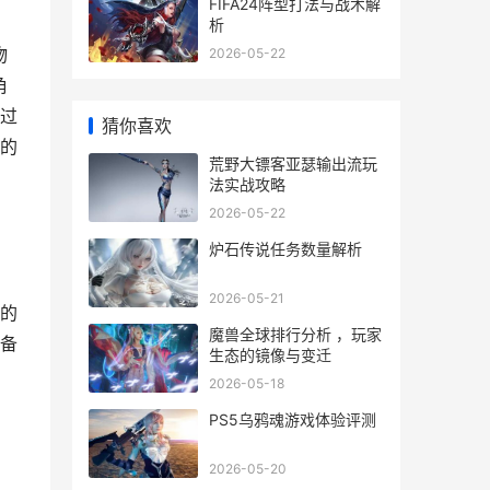
FIFA24阵型打法与战术解
析
物
2026-05-22
角
过
猜你喜欢
的
荒野大镖客亚瑟输出流玩
法实战攻略
2026-05-22
炉石传说任务数量解析
，
2026-05-21
的
魔兽全球排行分析 ，玩家
备
生态的镜像与变迁
2026-05-18
PS5乌鸦魂游戏体验评测
2026-05-20