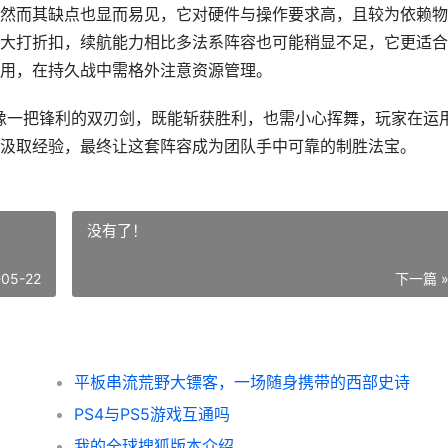
然而其缺点也显而易见，它对硬件与操作要求高，且较为依赖物
大打折扣，续航能力相比多法系阵容也可能稍显不足，它更适合
用，在持久战中需格外注意资源管理。
它像一把锋利的双刃剑，既能斩获胜利，也需小心挥舞，玩家在运
汲取经验，最终让这套阵容成为团队手中可靠的制胜法宝。
没有了！
-05-22
下一篇 
平板串流荒野大镖客，一场随身携带的西部史诗
PS4与PS5游戏互通吗
我的全球搜狐版本介绍