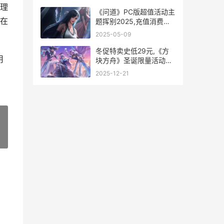
理
《问道》PC版超值活动主
在
题挥别2025,充值消费享
豪礼 问道电脑游戏
2025-05-09
冬促特卖史低29元,《方
用
块方舟》圣诞限量活动主
题暖心开始 steam冬促有
2025-12-21
满减吗
»