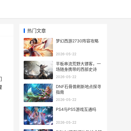
热门文章
梦幻西游2730阵容攻略
2026-05-22
平板串流荒野大镖客，一
场随身携带的西部史诗
2026-05-22
门
DNF石骨兽刷新地点探寻
理
指南
2026-05-22
PS4与PS5游戏互通吗
2026-05-22