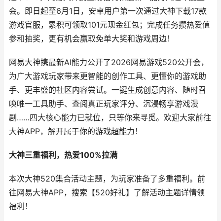
会。即日起至6月1日，安卓用户第一次通过大神下载17款
游戏官服，累积可领取101元现金红包；完成任务攒热爱值
参和抽奖，更有机会赢取免单大奖和游戏周边！
网易大神携最新AI能力公开了2026网易游戏520公开会，
为广大游戏玩家带来更智能的创作工具、更懂你的游戏助
手、更丰盛的社区内容尝试。一键生成创意内容、随时召
唤唯一工具助手、查阅真正玩家评分、沉浸畅享游戏漫
剧……四大核心能力已就位，只等你来寻觅。欢迎大家前往
大神APP，解开属于你的游戏超能力！
大神三重福利，热爱100%拉满
本次大神520集合活动主题，为玩家准备了多重福利。前
往网易大神APP，搜索【520好礼】了解活动主题详情领
福利！