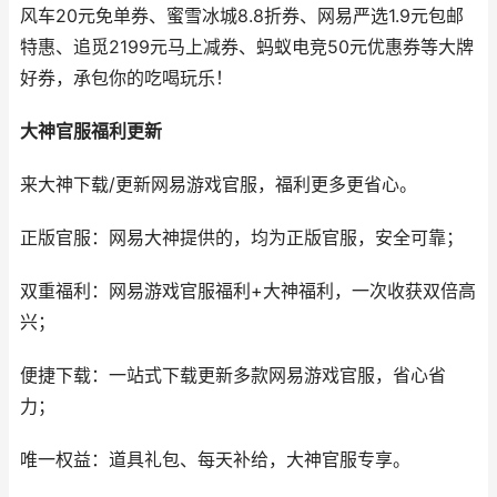
风车20元免单券、蜜雪冰城8.8折券、网易严选1.9元包邮
特惠、追觅2199元马上减券、蚂蚁电竞50元优惠券等大牌
好券，承包你的吃喝玩乐！
大神官服福利更新
来大神下载/更新网易游戏官服，福利更多更省心。
正版官服：网易大神提供的，均为正版官服，安全可靠；
双重福利：网易游戏官服福利+大神福利，一次收获双倍高
兴；
便捷下载：一站式下载更新多款网易游戏官服，省心省
力；
唯一权益：道具礼包、每天补给，大神官服专享。