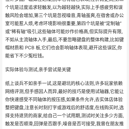
个坑是过度追求轻触发,以为越轻越快,实际上手感疲劳和误
触风险会增加,第三个坑是忽视噪音,青轴虽爽,在宿舍或办公
室可能惹人烦,考虑环境影响很重要,第四个坑是被“定制轴”
或“稀有轴”吸引,这些轴体可能炒作价格高,但实际提升有限,
不如从主流轴体入手,最后,不要忽略键盘的整体构建,比如键
帽材质和 PCB 板,它们也会影响轴体表现,避开这些误区,你
能省下不少冤枉钱。
实际体验与测试,亲手尝试是关键
纸上谈兵不如亲手一试,这是避坑的核心法则,许多玩家依赖
网络评测,但手感因人而异,最好的技巧是使用试轴器,它能让
你快速感受不同轴体的按压感,如果条件允许,去实体店体验
整把键盘,注意长时刻打字或游戏后的舒适度,在线购买时,选
择支持退货的商家,给自己一个试用期,测试时关注多少方面,
触发是否顺滑,回弹是否跟手,噪音是否可接受,我曾在朋友推