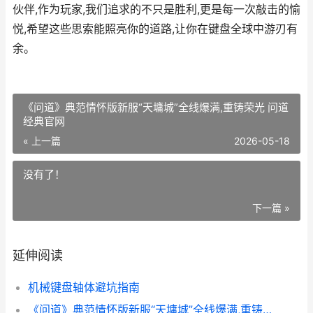
伙伴,作为玩家,我们追求的不只是胜利,更是每一次敲击的愉
悦,希望这些思索能照亮你的道路,让你在键盘全球中游刃有
余。
《问道》典范情怀版新服“天墉城”全线爆满,重铸荣光 问道
经典官网
« 上一篇
2026-05-18
没有了！
下一篇 »
延伸阅读
机械键盘轴体避坑指南
《问道》典范情怀版新服“天墉城”全线爆满,重铸荣光 问道经典官网