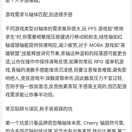
是个人手感难题。
游戏需求与轴体匹配,别选错手感
不同游戏类型对轴体的需求差异很大,玩 FPS 游戏如“绝地
求生”时,你需要频繁按压按键进行移动和射击,线性轴如红
轴或银轴能提供快速响应,减少疲劳,对于 MOBA 游戏如“英
雄联盟”,技能释放讲究节奏,茶轴这种温和的段落感可能更合
适,让你在操作中保持清晰反馈,如果你常玩 RPG 或单机游
戏,青轴的清脆手感能增添沉浸感,但要注意噪音难题,避免影
响他人,竞技游戏中,误触是致命伤,因此触发压力不宜过轻,
否则手指一放就激活,反而拖累表现,手感是主观的,但匹配游
戏需求能让你事半功倍。
常见陷阱与误区,新手容易踩的坑
第一个坑是只看品牌而忽略轴体本质, Cherry 轴固然可靠,
但许多国产轴如佳达隆,凯华也有出色表现,性价比更高,第二