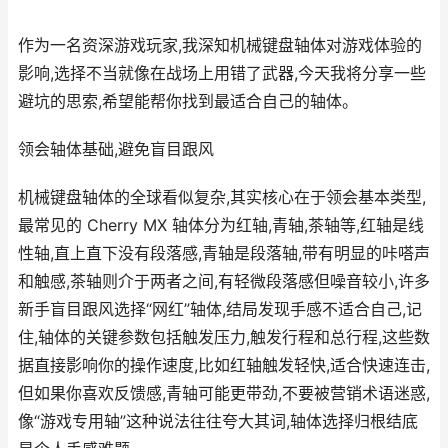
作为一名资深游戏玩家,我深知机械键盘轴体对游戏体验的
影响,选择不当就像在战场上用错了武器,今天我将分享一些
避坑的思索,希望能帮你找到最适合自己的轴体。
领会轴体基础,避免盲目跟风
机械键盘轴体的全球看似复杂,其实核心在于领会基本类型,
最常见的 Cherry MX 轴体分为红轴,青轴,茶轴等,红轴是线
性轴,直上直下没有段落感,青轴是段落轴,带有明显的咔嗒声
和触感,茶轴则介于两者之间,有轻微段落感但噪音较小,许多
新手盲目跟风选择“网红”轴体,结局发现手感不适合自己,记
住,轴体的关键参数包括触发压力,触发行程和总行程,这些数
据直接影响你的操作速度,比如红轴触发轻快,适合快速连击,
但如果你喜欢反馈感,青轴可能更带劲,不要被营销术语迷惑,
像“游戏专用轴”这种说法往往夸大其词,轴体选择归根结底