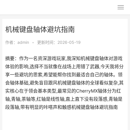
机械键盘轴体避坑指南
作者：
admin
•
更新时间：2026-05-19
摘要：作为一名资深游戏玩家,我深知机械键盘轴体对游戏
体验的影响,选择不当就像在战场上用错了武器,今天我将分
享一些避坑的思索,希望能帮你找到最适合自己的轴体。领
会轴体基础,避免盲目跟风机械键盘轴体的全球看似复杂,其
实核心在于领会基本类型,最常见的CherryMX轴体分为红
轴,青轴,茶轴等,红轴是线性轴,直上直下没有段落感,青轴是
段落轴,带有明显的咔嗒声和触感机械键盘轴体避坑指南