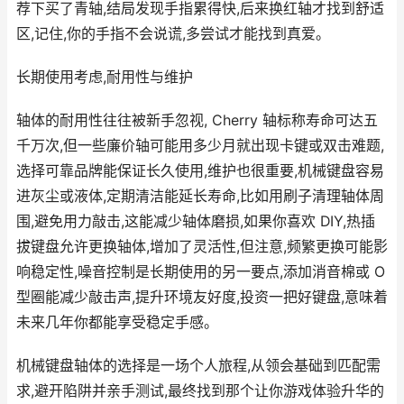
荐下买了青轴,结局发现手指累得快,后来换红轴才找到舒适
区,记住,你的手指不会说谎,多尝试才能找到真爱。
长期使用考虑,耐用性与维护
轴体的耐用性往往被新手忽视, Cherry 轴标称寿命可达五
千万次,但一些廉价轴可能用多少月就出现卡键或双击难题,
选择可靠品牌能保证长久使用,维护也很重要,机械键盘容易
进灰尘或液体,定期清洁能延长寿命,比如用刷子清理轴体周
围,避免用力敲击,这能减少轴体磨损,如果你喜欢 DIY,热插
拔键盘允许更换轴体,增加了灵活性,但注意,频繁更换可能影
响稳定性,噪音控制是长期使用的另一要点,添加消音棉或 O
型圈能减少敲击声,提升环境友好度,投资一把好键盘,意味着
未来几年你都能享受稳定手感。
机械键盘轴体的选择是一场个人旅程,从领会基础到匹配需
求,避开陷阱并亲手测试,最终找到那个让你游戏体验升华的