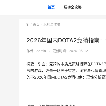
首页
玩转全攻略
首页
>
玩转全攻略
2026年国内DOTA2竞猜指南
作者：
admin
•
更新时间：2026-05-12
摘要：引言：竞猜的本质是策略博弈在DOTA
气的游戏，更是一场关于智慧、洞察与心情管理
的不2026年国内DOTA2竞猜指南：理性分析