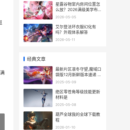
星露谷物室内房间位置怎
么放？2026满级美学布局
大全
2026-05-05
觅
艾尔登法环衣服幻化有
吗？外观体系解答
2026-05-11
经典文章
最新片区凛冬守望,魔域口
满
袋版12月新鲜版本速递 凛
冬最新版本
2025-05-09
绝区零苍角等级技能更新
材料是
2025-05-08
葫芦全球我的全球下载教
程
2026-01-10