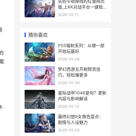
告别卡顿掉线的红警网页
版,上KK对战平台一键极
速秒开稳定联机 掉帧与卡
2026-05-11
顿的区别
顾
猜你喜欢
PS5辐射系列：从哪一部
开始玩最好
的
2026-05-08
能
梦幻西游五开刷帮贡技
巧，轻松赚更多
2026-05-09
星际战甲1046是何？更新
内容与影响解读
2026-05-10
予
最终幻想9女角色盘点：
剧情与人设魅力
2026-05-05