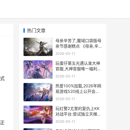
热门文章
母亲辛苦了,魔域口袋版母
亲节感谢糕点 《母亲,辛
苦了》的现代诗
2026-05-11
玩蛋仔第五光遇认准大神
官服,大神官服唯一福利策
略来袭 光遇的蛋
2026-05-11
式
热爱100%加载,2026年网
易游戏520线上公开会马
上开始 播放热爱105+1
2026-05-11
玩红警2尤里的复仇上KK
对战平台:尝试独立天梯排
位和超硬核反外挂 玩红警
2026-05-11
正
尤里的复仇闪退