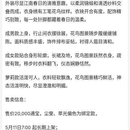
外装尽显江南春日的清雅意趣，以柔润锦缎和清透纱料交
叠而成，衣身绣有工笔花鸟纹样。衣袂开合有度，配饰精
巧别致，每一处针脚都藏着春日的温柔。
成男款上身，行止间衣摆徐展，花鸟图景随步履缓缓铺
陈。面料质感丰盛，饰件排布妥帖，衬得人眉目清和。
成女款贴合身形轮廓，长裙及地，花鸟图景跃然衣身，疏
密有致。移步时衣料翻飞，仪态娴静恬然。
萝莉款活泼可人，衣料轻软飘逸，花鸟图景精巧鲜活，神
态活泼明快，尽显澄澈和明媚。
售卖信息：
售价20,000通宝，尘斐、萃光偏色为绑定款，
5月11日7:00 起长期上架；