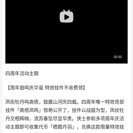
四周年活动主题
【周年鼓鸣庆华诞 特效挂件不收费领】
凤衔牡丹鸣高梧，鼓震山河庆四载。四周年唯一特效背部
挂件「高梧凤鸣」惊艳公开了，挂件以战鼓为型，凤纹牡
丹交相辉映，流苏垂坠尽显华贵。侠士参和多项周年庆活
动主题即可收集代币「栖霞丹羽」，兑换这款限量特效挂