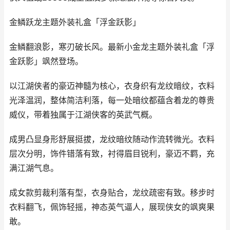
金鳞跃龙主题外装礼盒「浮金跃影」
金鳞翻浪影，寒刃破长风。最新小金龙主题外装礼盒「浮
金跃影」飒然登场。
以江湖侠者的豪迈神髓为核心，衣身织有龙纹暗纹，衣料
光泽温润，整体简洁利落，每一处暗纹都蕴含着龙的尊贵
威仪，带着独属于江湖侠客的英武气概。
成男凸显身形舒展挺拔，龙纹暗纹随动作流转微光。衣料
层次分明，饰件错落有致，衬得眉目锐利，豪迈不羁，充
满江湖气息。
成女款剪裁利落有型，衣身贴合，龙纹疏密有致。移步时
衣料翻飞，佩饰轻摇，神态英气逼人，展现侠女的飒爽果
敢。