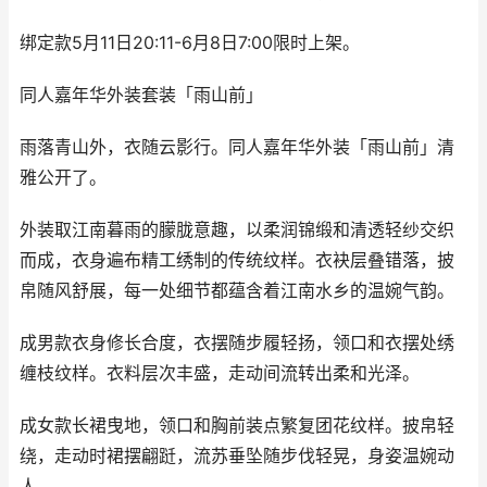
绑定款5月11日20:11-6月8日7:00限时上架。
同人嘉年华外装套装「雨山前」
雨落青山外，衣随云影行。同人嘉年华外装「雨山前」清
雅公开了。
外装取江南暮雨的朦胧意趣，以柔润锦缎和清透轻纱交织
而成，衣身遍布精工绣制的传统纹样。衣袂层叠错落，披
帛随风舒展，每一处细节都蕴含着江南水乡的温婉气韵。
成男款衣身修长合度，衣摆随步履轻扬，领口和衣摆处绣
缠枝纹样。衣料层次丰盛，走动间流转出柔和光泽。
成女款长裙曳地，领口和胸前装点繁复团花纹样。披帛轻
绕，走动时裙摆翩跹，流苏垂坠随步伐轻晃，身姿温婉动
人。