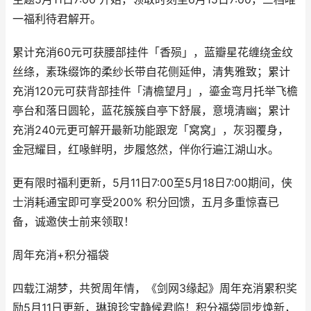
一福利待君解开。
累计充消60元可获腰部挂件「香殒」，蓝瓣星花缠绕金纹
丝绦，素珠缀饰的柔纱长带自花侧延伸，清隽雅致；累计
充消120元可获背部挂件「清檐望月」，鎏金弯月托举飞檐
亭台和落日圆轮，蓝花簇簇自亭下舒展，意境清幽；累计
充消240元更可解开最新功能跟宠「窝窝」，灰羽覆身，
金冠耀目，红喙鲜明，步履悠然，伴你行遍江湖山水。
更有限时福利更新，5月11日7:00至5月18日7:00期间，侠
士消耗通宝即可享受200% 积分回馈，五月多重惊喜已
备，诚邀侠士前来领取！
周年充消+积分福袋
四载江湖梦，共贺周年情，《剑网3缘起》周年充消累积奖
励5月11日更新，琳琅珍宝静候君临！积分福袋同步焕新，