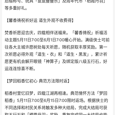
后缀称号、玩具「鼠鼠叠叠乐」及周年代币「栖霞丹羽」
等多重好礼。
【馨香祷祝祈好运 道生外观不收费得】
焚香祈愿迎吉庆，四载相伴送福来。「馨香祷祝」祈福活
动主题5月11日7:00至6月1日7:00暖心开始。满级侠士可前
往各大主城许愿树处每天祈愿，随机获取丰厚奖励。第一
次祈愿必得外观「道生・衣」和「道生・黑发」，累计祈
愿更有机会解开眼镜「神算子」及绑定版八级五行石，好
运连连惊喜不断。
【梦回稻香忆初心 典范方法限时返】
稻香村里忆旧梦，四载江湖再相逢。典范情怀方法「梦回
稻香」5月11日7:00至6月15日7:00限时返场。根据侠士的
不同选择和村民关系将触发多种大结局，完成大结局可获
取五行石和「栖霞丹羽」奖励，重复完成同一大结局也能