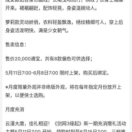
开来。裙裾翩跹，配饰轻晃，身姿温婉动人。
萝莉款灵动娇俏，衣料轻盈飘逸，绣纹精细可人，穿上后
身姿活泼明快，满是少女朝气。
售卖信息：
售价20,000通宝，共有8款偏色可供选择；
5月11日7:00-6月8日7:00 限时上架，购买后绑定。
※月度限量外观并非绝版外观，将在每年指定月份放开上
架，以便侠士选购。
月度充消
云漫大唐，佳礼相迎！《剑网3缘起》新一期充消赠礼活动
主题5月11日7:00 开始，领取时刻至6月15日7:00，三档唯