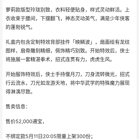
萝莉款版型玲珑别致，衣料轻便贴身，样式灵动鲜活。上
衣收束于腰间，下摆翻飞，神态灵动英气，满是少年侠客
的蓬勃锐气。
礼盒内包含定制特效背部挂件「映鳞波」，扇面绘有龙纹
图样，扇骨雕刻精细，佩饰精巧别致。开始特效后，侠士
将施展一套精湛拳术，招式连贯有力，虎虎生风。
开始服饰特效后，侠士手持偃月刀，刀身流转微光，招式
行云流水，刀光如龙游天地，将中华武学的特殊魔力展现
得淋漓尽致。
售卖信息：
售价52,000通宝，
不绑定款5月11日20:05限量上架300份；