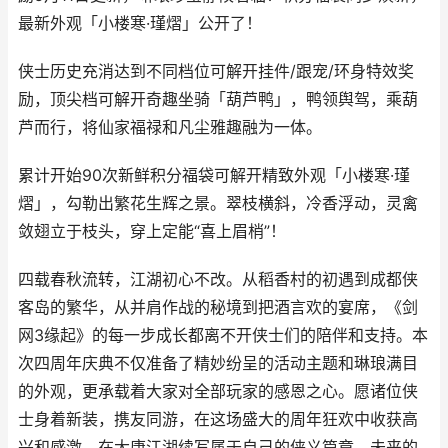
最新外观「小楼寒·瑾熠」公开了！
侠士历史充消达到不同档位可解开挂件/跟宠/环身特效奖
励，顶尖档可解开奇趣坐骑「葫芦鸭」，鸭领舆驾，乘葫
芦而行，将仙家福禄和凡尘雅趣融为一体。
累计开始90次新鲜积分福袋可解开精致外观「小楼寒·瑾
熠」，勾勒出繁花生辉之景。翠枝横斜，冷香浮动，灵禽
敛翅立于枝头，穿上定能“喜上眉梢”！
四载春秋流转，江湖初心不改。从稻香村的初遇到成都侠
客岛的繁华，从并肩作战的秘境到把酒言欢的宴席，《剑
网3缘起》的每一步成长都离不开侠士们的陪伴和支持。本
次四周年庆典不仅准备了精妙纷呈的活动主题和琳琅满目
的外观，更承载着大家对全部玩家的感恩之心。愿诸位侠
士身着新装，携友同游，在这场盛大的周年狂欢中收获高
兴和感激，在大唐江湖续写属于自己的侠义篇章。未来的