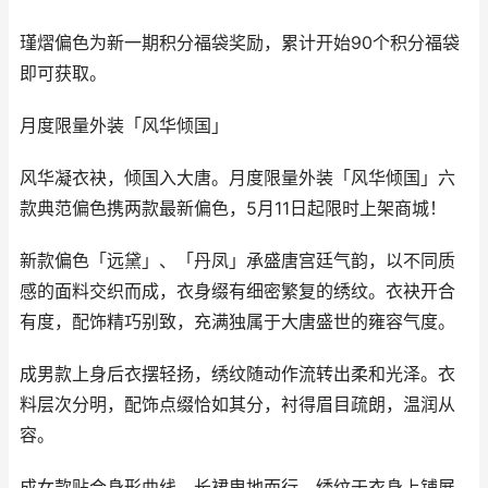
瑾熠偏色为新一期积分福袋奖励，累计开始90个积分福袋
即可获取。
月度限量外装「风华倾国」
风华凝衣袂，倾国入大唐。月度限量外装「风华倾国」六
款典范偏色携两款最新偏色，5月11日起限时上架商城！
新款偏色「远黛」、「丹凤」承盛唐宫廷气韵，以不同质
感的面料交织而成，衣身缀有细密繁复的绣纹。衣袂开合
有度，配饰精巧别致，充满独属于大唐盛世的雍容气度。
成男款上身后衣摆轻扬，绣纹随动作流转出柔和光泽。衣
料层次分明，配饰点缀恰如其分，衬得眉目疏朗，温润从
容。
成女款贴合身形曲线，长裙曳地而行，绣纹于衣身上铺展