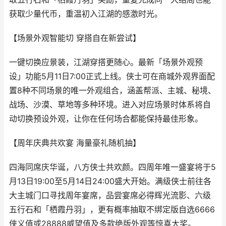
获取少量代币，重温初入江湖的感激时光。
【场景外观智能切 穿搭自在新尝试】
一键切换应景装，江湖穿搭更随心。最新「场景外观预
设」功能5月11日7:00正式上线。侠士可在商城外观界面配
置8种不同场景的唯一外观组合，涵盖帮派、主城、秘境、
战场、沙漠、草地等多种环境。进入对应场景时体系将自
动切换预设外观，让你在任何场合都能保持最佳形象。
【周年庆典共欢宴 海量豪礼随机抽】
四海同席庆华诞，八方侠士共欢颜。四周年唯一盛宴将于5
月13日19:00至5月14日24:00盛大开始。满级侠士前往各
大主城门口寻找周年宴席，品尝宴席必得辉光流影、六级
五行石和「栖霞丹羽」，更有概率抽取不绑定版自选6666
侠义值或28888威望值及多款绝版外观等惊喜大奖。