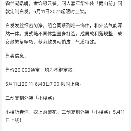
霜丝凝皓魄，金饰缀云鬟。同人嘉年华外装「雨山前」同
款定制白发，5月11日20:11起限时上架。
白发发丝细密匀净，组合同系列唯一饰件，和外装气韵浑
然一体。发式随不同体型量身打造，成男款利落规整，成
女款繁复精巧，萝莉款灵动俏皮，气质特殊。
售卖信息：
售价20,000通宝，均为不绑定款，
5月11日20:11-6月8日7:00 限时上架。
二创复刻外装「小楼寒」
小楼听春信，衣上落梨花。二创复刻外装「小楼寒」5月11
日上线！