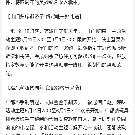
件，将四周年的美妙纪念收入囊中。
【山门归序迎游子 帮派唯一好礼送】
一纸书信唤归客，万派同庆贺周年。「山门归序」主题活
动主题5月11日7:00至6月1日7:00 限时开始。侠士登录游
戏即可收到本门掌门的唯一邀约，跟随指引重返帮派聆听
近况和寄语。完成归宗寻访任务可获帮派唯一烟花，燃放
指定数量更能解开自选帮派唯一脚印，镌刻你的帮派荣
光。
【福冠萌趣贺周年 鼠鼠叠叠乐来袭】
广都巧手制萌冠，鼠鼠叠叠乐翻天。「福冠满江湖」趣味
活动主题5月11日7:00至6月1日7:00欢乐开始。广都镇玩具
铺老板娘手工缝制的仓鼠头套软萌可人，戴上即刻化身圆
滚滚的小仓鼠。参和活动主题可解开唯一成就，还能获取