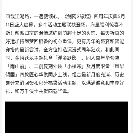
四载江湖路，一遇便倾心。《剑网3缘起》四周年庆典5月
11日盛大启幕，多个活动主题联袂登场，海量福利惊喜不
断！帮派归宗的温情邀约到萌趣十足的头饰、每天祈愿的
好运加持到梦回稻香的初心重温，更有周年的盛宴和智能
穿搭的最新尝试，全方位打造沉浸式周年狂欢。和此同
时，金鳞跃龙主题礼盒「浮金跃影」、同人嘉年华套装
「雨山前」、二创复刻外装「小楼寒」及月度限量「风华
倾国」四款匠心华裳同步上线，组合最新月度充消、历史
累计充消回馈和积分福袋活动主题，以满满诚意和丰厚好
礼，和万千侠士共贺四载华诞。