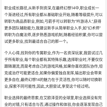
职业成长路径,从新手到资深,在最终幻想14中,职业成长一
个渐进经过,所有职业都从基础职业开始,随着等级提升,可以
转职为高品质职业,例如,弓箭手可以转职为“吟游诗人”,获得
更多团队辅助能力,我建议新手从简单职业入手,如“幻术师”
转职为白魔法师,逐步熟悉游戏机制,随着经验积累,你可以尝
试更多职业,找到最适合自己的那一个。
个人心得,找到你的专属职业,作为一名资深玩家,我尝试过几
乎所有职业,每个职业都有其特殊乐趣,选择职业时,不要仅仅
跟随潮流,而是考虑自己的游戏风格,如果你喜欢团队协作,坦
克或治疗可能更适合,如果你偏爱独自发挥,输出职业会带来
更多自在,最终幻想14的魅力在于灵活性,你可以随时切换职
业,探索不同可能性,因此,大胆尝试,享受这个经过吧。
职业选择的最终思索,在艾欧泽亚的全球里,职业选择没有完
全的对错,只有适合与否,通过操作和体验,你会逐渐发现自己