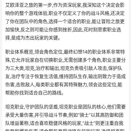
艾欧泽亚之旅的第一步,作为资深玩家,我深知这个决定会影
响你的整个游戏体验,职业不仅定义了你的战斗风格,还决定
了你在团队中的角色,选择一个适合的职业,能让冒险之旅更
加愉快,反之则可能让你感到挫折,因此,花时刻思索职业选
择,是成为杰出玩家的关键。
职业体系概览,领会角色定位,最终幻想14的职业体系非常特
殊,它允许玩家自在切换职业,无需创建多个角色,职业主要分
为三大类,坦克,治疗和输出,坦克负责吸引敌人攻击,保护队
友,治疗专注于恢复生活值,维持团队生存,输出则致力于造成
伤害,击败敌人,每类职业都有其特殊魅力,领会这些定位,能
帮助你找到适合自己的路线。
坦克职业,守护团队的坚盾,坦克职业是团队的核心,他们需要
承受大量伤害,并引导战斗节奏,例如“骑士”以其高防御和团
队增益著称,适合喜欢稳健风格的玩家,“战士”则更注重自我