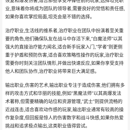
恢复和爆发伤害,适合那些享受冲锋在前的玩家,选择坦克职
业,意味着你将成为团队的领导者,需要良好的觉悟和责任感,
如果你喜欢掌控局面,坦克会是不错的选择。
治疗职业,生活线的维系者,治疗职业在团队中扮演着至关重
要的角色,他们确保队友在战斗中存活下来,“白魔法师”以其
强大的直接治疗能力闻名,适合新手玩家入门,“学者”则更侧
重于护盾和预防伤害,适合喜欢策略性操作的玩家,治疗职业
需要你时刻关注团队情形,并做出快速反应,如果你享受支持
他人和团队协作,治疗职业将带来巨大满足感。
输出职业,伤害的艺术,输出职业专注于造成伤害,他们拥有多
样的攻击方式和华丽的技能,例如“黑魔法师”以其高爆发法
术著称,但需要精确的站位和资源管理,“武士”则提供流畅的
近战连击,适合喜欢动作感的玩家,输出职业通常有较高的操
作复杂度,但回报是惊人的伤害数字和战斗快感,如果你热爱
挑战和追求极点输出,这类职业值得尝试。