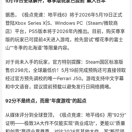
5月19日全球解开，尊享版玩家已提前“飙入日本”
据悉，《极点竞速：地平线6》将于2026年5月19日正式
登陆Xbox Series X|S、Windows PC（Steam/微软商
店）平台，PS5版本将于2026年内推出。目前，购买尊享
版的玩家已可提前4天进入游戏，抢先尝试“樱花季的富士
山”“冬季的北海道”等限量内容。
对于尚未入手的玩家，官方特别提醒：Steam国区标准版
售价298元，全球最低价！5月19前完成预购还可直接领取
经过官方预先调校的唯一Ferrari J50。游戏支持中文字幕
和中文语音，提议提前预载以避免发行日网络拥堵。
92分不是终点，而是“年度游戏”的起点
从媒体评分到全球登顶，《极点竞速：地平线6》用“92分”
证明——极致3A大作不仅能实现“商业成功”，更能以“质量
和创意”赢得业界尊重。对比2026年其他大作，其“断层领