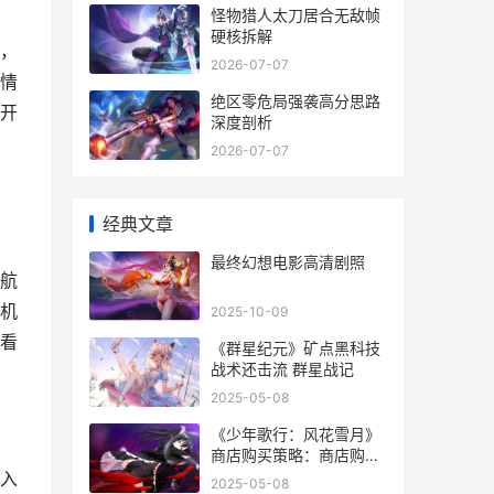
怪物猎人太刀居合无敌帧
硬核拆解
，
2026-07-07
情
绝区零危局强袭高分思路
开
深度剖析
2026-07-07
经典文章
，
最终幻想电影高清剧照
航
机
2025-10-09
看
《群星纪元》矿点黑科技
战术还击流 群星战记
2025-05-08
《少年歌行：风花雪月》
商店购买策略：商店购买
提议及性价比解析 少年歌
入
2025-05-08