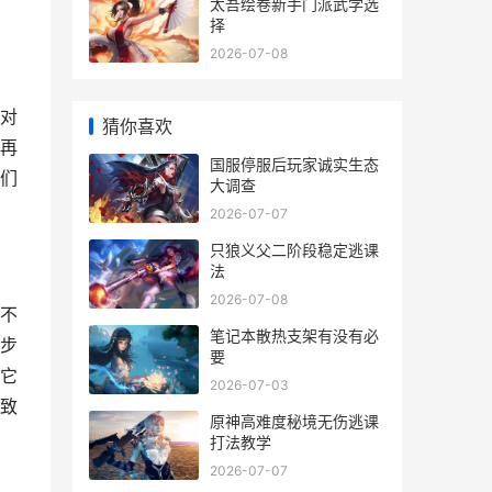
太吾绘卷新手门派武学选
择
2026-07-08
对
猜你喜欢
再
国服停服后玩家诚实生态
们
大调查
2026-07-07
只狼义父二阶段稳定逃课
法
2026-07-08
不
笔记本散热支架有没有必
步
要
它
2026-07-03
致
原神高难度秘境无伤逃课
打法教学
2026-07-07