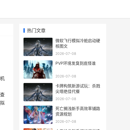
热门文章
微软飞行模拟冷舱启动硬
核图文
2026-07-08
PVP环境发臭到底怪谁
2026-07-08
机
卡牌构筑新游试玩：杀戮
尖塔绝佳代餐
查
2026-07-08
拟
死亡搁浅新手高效率铺路
资源规划
2026-07-08