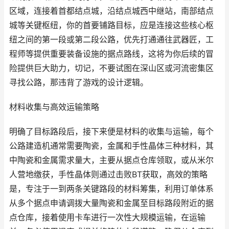
区域，连接着首都结点城，沿结点城西中继站，南部结点
城等关键枢纽，你的首要铺路目标，应是连接这些核心枢
纽之间的第一段或第二段公路，优先打通通往武器匠，工
程师等提供重要装备设施的据点路线，这将为你后续的冒
险提供巨大助力，切记，不要试图在深山区或河流密集区
寻找公路，那违背了游戏的设计逻辑。
材料收集与高效运输策略
明确了目标路段后，接下来便是材料的收集与运输，每个
公路建造机通常需要陶瓷，金属和手性晶体三种材料，其
中陶瓷和金属需求量大，主要从据点仓库领取，或从米尔
人营地缴获，手性晶体则通过击败BT获取，高效的策略
是，专注于一到两条关键路段的材料筹集，利用订单体系
从多个据点申请调拨大量陶瓷和金属至目标路段附近的据
点仓库，接着使用卡车进行一次性大规模运输，在运输