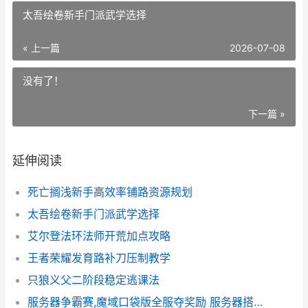
太吾绘卷新手门派武学选择
« 上一篇
2026-07-08
没有了！
下一篇 »
延伸阅读
死亡搁浅新手高效率铺路资源规划
太吾绘卷新手门派武学选择
艾尔登法环法师开荒加点攻略
王者荣耀发育路补刀压制教学
只狼义父二阶段稳定逃课法
服务器争霸赛,魔域口袋版全服夺奖励 服务器搭建比赛