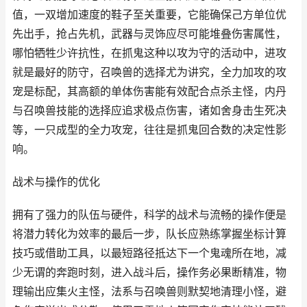
值，一双增加速度的鞋子至关重要，它能确保己方单位优
先出手，抢占先机，武器与灵饰应尽可能堆叠伤害属性，
哪怕牺牲少许抗性，在抓鬼这种以攻为守的活动中，进攻
就是最好的防守，召唤兽的选择尤为讲究，全力加攻的攻
宠是标配，其高额的单体伤害能有效配合点杀主怪，内丹
与召唤兽技能的选择应追求极点伤害，诸如舍身击生死决
等，一只成型的全力攻宠，往往是抓鬼回合数的决定性影
响。
战术与操作的优化
拥有了强力的队伍与硬件，科学的战术与流畅的操作便是
将潜力转化为效率的最后一步，队长应熟练掌握坐标计算
技巧或借助工具，以最短路径抵达下一个鬼魂所在地，减
少无谓的奔跑时刻，进入战斗后，操作务必果断精准，物
理输出应集火主怪，法系与召唤兽则默契地清理小怪，避