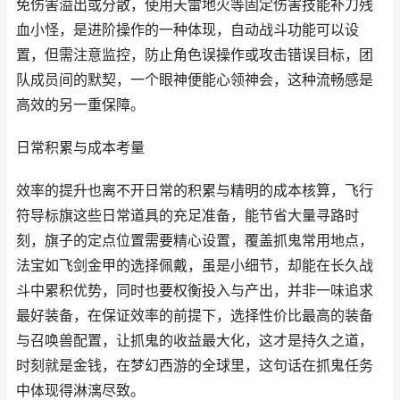
免伤害溢出或分散，使用天雷地火等固定伤害技能补刀残
血小怪，是进阶操作的一种体现，自动战斗功能可以设
置，但需注意监控，防止角色误操作或攻击错误目标，团
队成员间的默契，一个眼神便能心领神会，这种流畅感是
高效的另一重保障。
日常积累与成本考量
效率的提升也离不开日常的积累与精明的成本核算，飞行
符导标旗这些日常道具的充足准备，能节省大量寻路时
刻，旗子的定点位置需要精心设置，覆盖抓鬼常用地点，
法宝如飞剑金甲的选择佩戴，虽是小细节，却能在长久战
斗中累积优势，同时也要权衡投入与产出，并非一味追求
最好装备，在保证效率的前提下，选择性价比最高的装备
与召唤兽配置，让抓鬼的收益最大化，这才是持久之道，
时刻就是金钱，在梦幻西游的全球里，这句话在抓鬼任务
中体现得淋漓尽致。