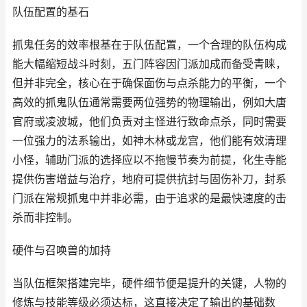
队伍配置的基石
抓鬼任务的效率根基在于队伍配置，一个合理的队伍构成
能大幅缩短战斗时刻，五门阵容因门派加成而备受青睐，
但并非完全，核心在于确保面伤与点杀能力的平衡，一个
高效的抓鬼队伍通常需要两位强势的物理输出，例如大唐
官府或凌波城，他们负责对主怪进行致命点杀，同时需要
一位强力的法系输出，如神木林或龙宫，他们能有效清理
小怪，辅助门派的选择应以不拖慢节奏为前提，化生寺能
提供伤害增益与治疗，地府可提供抗封与固伤补刀，封系
门派在常规抓鬼中并非必需，由于追求的是最快速度的击
杀而非控制。
硬件与召唤兽的加持
当队伍框架搭建完毕，硬件细节便是提升的关键，人物的
修炼与技能等级必须达标，这直接决定了输出的基础数