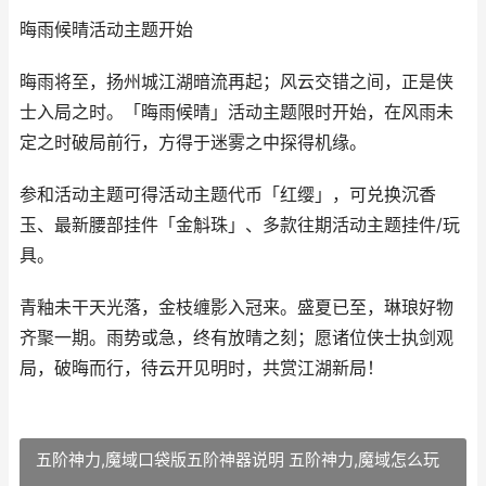
晦雨候晴活动主题开始
晦雨将至，扬州城江湖暗流再起；风云交错之间，正是侠
士入局之时。「晦雨候晴」活动主题限时开始，在风雨未
定之时破局前行，方得于迷雾之中探得机缘。
参和活动主题可得活动主题代币「红缨」，可兑换沉香
玉、最新腰部挂件「金斛珠」、多款往期活动主题挂件/玩
具。
青釉未干天光落，金枝缠影入冠来。盛夏已至，琳琅好物
齐聚一期。雨势或急，终有放晴之刻；愿诸位侠士执剑观
局，破晦而行，待云开见明时，共赏江湖新局！
五阶神力,魔域口袋版五阶神器说明 五阶神力,魔域怎么玩