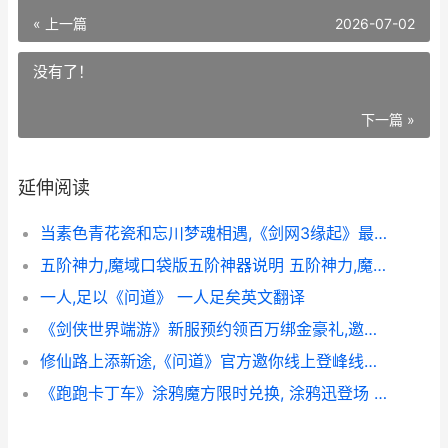
« 上一篇
2026-07-02
没有了！
下一篇 »
延伸阅读
当素色青花瓷和忘川梦魂相遇,《剑网3缘起》最新外观6月29日公开了 青花瓷所用色料
五阶神力,魔域口袋版五阶神器说明 五阶神力,魔域怎么玩
一人,足以《问道》 一人足矣英文翻译
《剑侠世界端游》新服预约领百万绑金豪礼,邀您畅爽酣战 剑侠世界pc
修仙路上添新途,《问道》官方邀你线上登峰线下伴游 修仙路上 小说
《跑跑卡丁车》涂鸦魔方限时兑换, 涂鸦迅登场 跑跑卡丁车官网