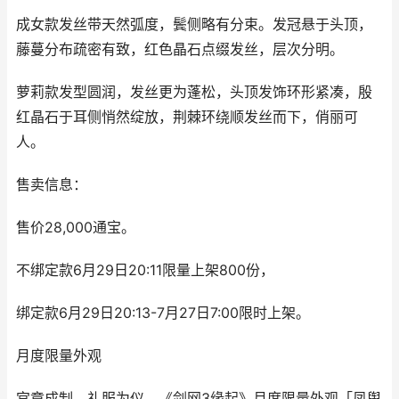
成女款发丝带天然弧度，鬓侧略有分束。发冠悬于头顶，
藤蔓分布疏密有致，红色晶石点缀发丝，层次分明。
萝莉款发型圆润，发丝更为蓬松，头顶发饰环形紧凑，殷
红晶石于耳侧悄然绽放，荆棘环绕顺发丝而下，俏丽可
人。
售卖信息：
售价28,000通宝。
不绑定款6月29日20:11限量上架800份，
绑定款6月29日20:13-7月27日7:00限时上架。
月度限量外观
宫章成制，礼服为仪，《剑网3缘起》月度限量外观「凤舆