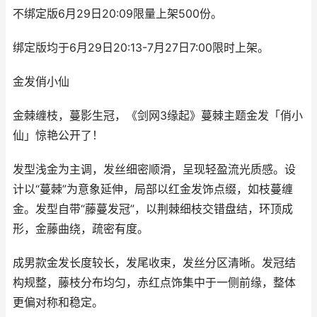
不绑定版6月29日20:09限量上架500份。
绑定版均于6月29日20:13-7月27日7:00限时上架。
金发俏小仙
金棘缠枝，蔓影生冠，《剑网3缘起》蔓棘主题金发「俏小
仙」惊艳公开了！
发型浅金为主调，发丝细密顺滑，呈现轻盈流光质感。设
计以“蔓棘”为意象延伸，局部以红金发饰点缀，如枝蔓缠
金。发型自带“藤蔓发冠”，以荆棘细枝交错盘结，环顶成
形，金藤曲绕，疏密有度。
成男款金发长度较长，发尾收束，发丝分区清晰。发冠结
构规整，藤枝分布均匀，赤红点饰集中于一侧前缘，整体
更偏对称和稳定。