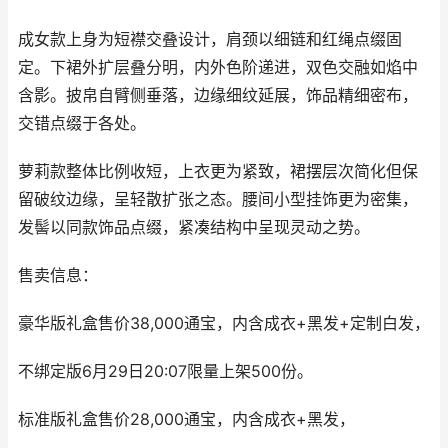
成女款上身为短襟交叠设计，肩颈以细链和红绳点缀固
定。下裙外扩层叠分明，内外色阶递进，双色交融如焰中
含影。披帛自臂侧垂落，边缘细纹延展，饰品精细密布，
交错点缀于各处。
萝莉款整体比例收短，上衣更为紧致，裙摆层次简化但保
留破纹边缘，呈轻散扩张之态。腰间小型挂饰更为密集，
发髻以同款饰品点缀，紧凑结构中呈现灵动之势。
售卖信息：
豪华版礼盒售价38,000通宝，内含成衣+黑发+定制白发，
不绑定版6月29日20:07限量上架500份。
标准版礼盒售价28,000通宝，内含成衣+黑发，