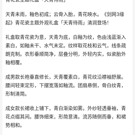
天青未雨，釉色初成；云骨入胎，青花映水。《剑网3缘
起》青花瓷主题外观礼盒「天青待雨」清润登场！
礼盒取青花瓷为意，天青为底，白釉为纹，色由浅蓝渐入
素白，如釉未干、水气未定。纹样取花枝和云气，线条疏
朗克制。衣形垂顺简净，层叠分明，外轻内实，似瓷胎外
釉相覆。
成男款长袍垂直修长，天青覆素白，青花纹沿襟袖舒展。
腰间轻束定形，下摆宽落如釉流。团扇悬侧，骨白纹青，
形制清简。
成女款长裙收上铺下，青白渐染如雾。外纱轻透垂袖，青
花点缀其间。腰饰细束，形简意清。流苏随侧而垂，和裙
势相和。