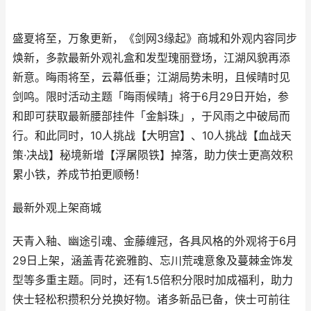
盛夏将至，万象更新，《剑网3缘起》商城和外观内容同步
焕新，多款最新外观礼盒和发型瑰丽登场，江湖风貌再添
新意。晦雨将至，云幕低垂；江湖局势未明，且候晴时见
剑鸣。限时活动主题「晦雨候晴」将于6月29日开始，参
和即可获取最新腰部挂件「金斛珠」，于风雨之中破局而
行。和此同时，10人挑战【大明宫】、10人挑战【血战天
策·决战】秘境新增【浮屠陨铁】掉落，助力侠士更高效积
累小铁，养成节拍更顺畅！
最新外观上架商城
天青入釉、幽途引魂、金藤缠冠，各具风格的外观将于6月
29日上架，涵盖青花瓷雅韵、忘川荒魂意象及蔓棘金饰发
型等多重主题。同时，还有1.5倍积分限时加成福利，助力
侠士轻松积攒积分兑换好物。诸多新品已备，侠士可前往