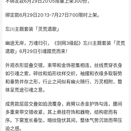
不绑定款6月29日20:05限量上架300份，
绑定款6月29日20:13-7月27日7:00限时上架。
忘川主题套装「灵荒遗歌」
幽途无岸，万魂归引，《剑网3缘起》忘川主题套装「灵荒
遗歌」6月29日引魂踏荒而来！
外观衣形层叠交错，束带和金饰密集相连，丝线贯穿衣身
如引魂之索，碎纹和焰形纹样交织，袖摆和衣缘多取裂势
和垂势并存之形，行止之间似有幽火随行、万灵相附，整
体呈荒途引魂之意。
成男款层层交叠如焰流覆身，肩臂以赤金护饰勾连，腰间
多重束带交错收紧，其上悬挂符饰和器物，结构密而有
序。下裳宽长垂坠，暗纹隐伏其间，整体气势沉敛而带压
迫之感。