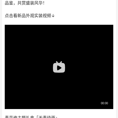
品鉴，共赏盛装风华！
点击看新品外观实装视频↓
青花瓷主题礼盒「天青待雨」