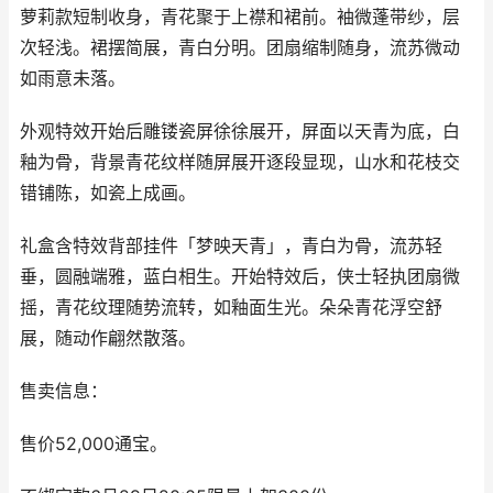
萝莉款短制收身，青花聚于上襟和裙前。袖微蓬带纱，层
次轻浅。裙摆简展，青白分明。团扇缩制随身，流苏微动
如雨意未落。
外观特效开始后雕镂瓷屏徐徐展开，屏面以天青为底，白
釉为骨，背景青花纹样随屏展开逐段显现，山水和花枝交
错铺陈，如瓷上成画。
礼盒含特效背部挂件「梦映天青」，青白为骨，流苏轻
垂，圆融端雅，蓝白相生。开始特效后，侠士轻执团扇微
摇，青花纹理随势流转，如釉面生光。朵朵青花浮空舒
展，随动作翩然散落。
售卖信息：
售价52,000通宝。