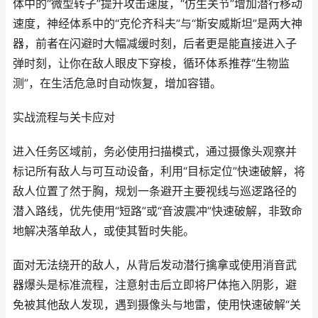
体中的“微型转子”提升攻击速度，“仿生关节”增加潜行移动
速度，神经体系中的“克伦齐科夫”与“斯安威斯坦”是两大神
器，前者在闪避时大幅减缓时刻，后者更是能直接进入子
弹时刻，让你在敌人眼皮下穿梭，循环体系推荐“生物监
测”，在生活危急时自动恢复，增加容错。
实战流程与关卡应对
进入任务区域前，务必使用扫描模式，通过摄像头观察并
标记所有敌人与可互动设备，利用“目标定位”快速破解，将
敌人位置了然于胸，规划一条避开主要视线与巡逻路径的
潜入路线，优先使用“短路”或“音波震冲”快速破解，非致命
地解决落单敌人，或使其暂时失能。
面对无法绕开的敌人，从背后发动潜行擒拿或使用消音武
器爆头是标准流程，注意射击后立即将尸体拖入阴影，避
免被其他敌人发现，遇到摄像头与地雷，使用快速破解“关