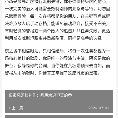
心态是最高难度潜行流的关键，你必须保持极度的耐心，
一次完美的潜入可能需要数特别钟的观察与等待，切勿因
急躁而冒险，每一次存档都是你的朋友，在关键节点或解
决难点敌人后手动存档，能避免前功尽弃，接受不完美，
有时轻微的警报或一两个敌人的追击并非任务失败，灵活
利用斯安威斯坦脱离并重新隐匿，同样是高手的选择。
夜之城不相信眼泪，只相信结局，将每一次任务都视为一
场精心编排的默剧，你是唯一的导演与主演，阴影是你的
舞台，寂静是你的台词，当你能在荒坂塔顶来去自如，而
警报从未响起时，你便真正掌握了这座城市的黑夜。
像素风硬核神作：画质劝退但真的香
« 上一篇
2026-07-02