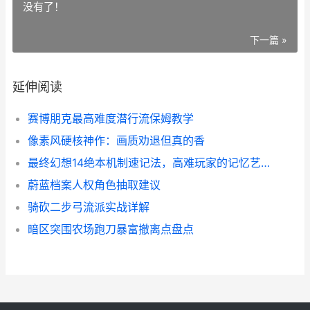
没有了！
下一篇 »
延伸阅读
赛博朋克最高难度潜行流保姆教学
像素风硬核神作：画质劝退但真的香
最终幻想14绝本机制速记法，高难玩家的记忆艺术
蔚蓝档案人权角色抽取建议
骑砍二步弓流派实战详解
暗区突围农场跑刀暴富撤离点盘点