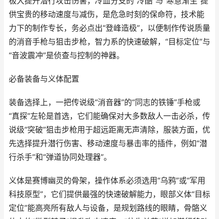
极大提升潜行攻击伤害，冷血分支的“冷酷”与“寒意渐生”提
供宝贵的移动速度与减伤，是危急时刻的保命符，技术能
力下的制作专长，务必点出“登峰造极”，以便制作传说质量
的消音手枪与狙击步枪，智力系的快速破解，“目标定位”与
“音波震冲”是侦查与控制的神器。
必备装备与义体配置
装备选择上，一把传说级“消音器”的“同志的铁锤”手枪或
“真探”左轮是首选，它们能确保对大多数敌人一击必杀，传
说级“突破”狙击步枪用于超远距离无声清除，服装方面，优
先选择提升潜行伤害、移动速度与暴击率的插件，例如“潜
行杀手”和“弹道协同处理器”。
义体是赛博幽灵的骨架，操作体系必须选用“乌鸦”或“军用
科技原型”，它们提供最强的快速破解能力，眼部义体“目标
定位”能高亮所有敌人与设备，是规划路线的眼睛，骨骼义