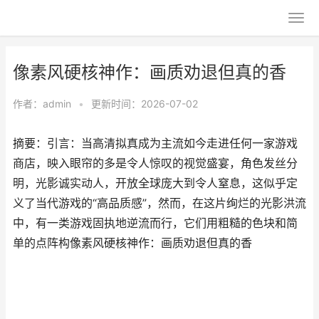
像素风硬核神作：画质劝退但真的香
作者：
admin
•
更新时间：2026-07-02
摘要：引言：当高清拟真成为主流如今走进任何一家游戏
商店，映入眼帘的多是令人惊叹的视觉盛宴，角色发丝分
明，光影诚实动人，开放全球庞大到令人窒息，这似乎定
义了当代游戏的“高品质感”，然而，在这片绚烂的光影洪流
中，有一类游戏固执地逆流而行，它们用粗糙的色块和简
单的点阵构像素风硬核神作：画质劝退但真的香