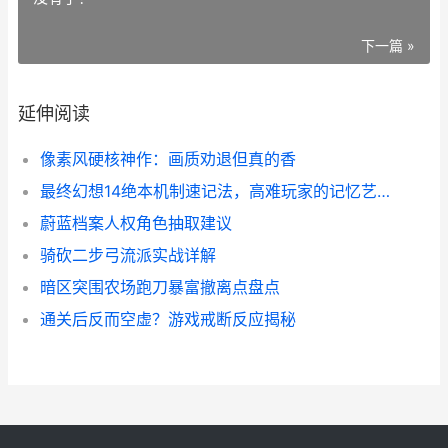
下一篇 »
延伸阅读
像素风硬核神作：画质劝退但真的香
最终幻想14绝本机制速记法，高难玩家的记忆艺术
蔚蓝档案人权角色抽取建议
骑砍二步弓流派实战详解
暗区突围农场跑刀暴富撤离点盘点
通关后反而空虚？游戏戒断反应揭秘