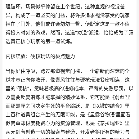
理破坏，场景似乎停留在上个世纪，这种直观的视觉差
异，构成了一道坚实的门槛，将许多追求视觉享受的玩家
挡在了门外，他们或许会匆匆一瞥，便断定这是一款不值
得投入时刻的游戏，然而，这道“劝退”滤镜，恰恰成为了筛
选真正核心玩家的第一道试炼。
内核绽放：硬核玩法的极点魅力
当你屏住呼吸，跨过那道视觉门槛，一个崭新而深邃的全
球才真正向你敞开，像素风往往与硬核玩法紧密相连，这
里的“硬核”，意味着极高的进修成本，严苛的失败惩罚，以
及需要反复磨练才能掌握的精妙体系，它可能是《蔚蓝’里
面那毫厘之间决定生死的平台跳跃，是《以撒的结合》里
上百种道具组合产生的无限可能，是《星露谷物语’里面看
似简单却极度耗费心力的资源管理，也是《泰拉瑞亚》里
从无到有创造一切的探索与建造，开发者将所有的精力与