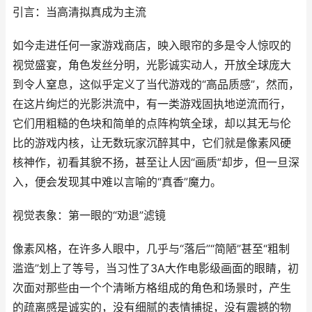
引言：当高清拟真成为主流
如今走进任何一家游戏商店，映入眼帘的多是令人惊叹的
视觉盛宴，角色发丝分明，光影诚实动人，开放全球庞大
到令人窒息，这似乎定义了当代游戏的“高品质感”，然而，
在这片绚烂的光影洪流中，有一类游戏固执地逆流而行，
它们用粗糙的色块和简单的点阵构筑全球，却以其无与伦
比的游戏内核，让无数玩家沉醉其中，它们就是像素风硬
核神作，初看其貌不扬，甚至让人因“画质”却步，但一旦深
入，便会发现其中难以言喻的“真香”魔力。
视觉表象：第一眼的“劝退”滤镜
像素风格，在许多人眼中，几乎与“落后”“简陋”甚至“粗制
滥造”划上了等号，当习性了3A大作电影级画面的眼睛，初
次面对那些由一个个清晰方格组成的角色和场景时，产生
的疏离感是诚实的，没有细腻的表情捕捉，没有震撼的物