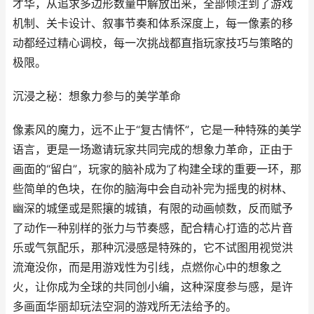
才华，从追求多边形数量中解放出来，全部倾注到了游戏
机制、关卡设计、叙事节奏和体系深度上，每一像素的移
动都经过精心调校，每一次挑战都直指玩家技巧与策略的
极限。
沉浸之秘：想象力参与的美学革命
像素风的魔力，远不止于“复古情怀”，它是一种特殊的美学
语言，更是一场邀请玩家共同完成的想象力革命，正由于
画面的“留白”，玩家的脑补成为了构建全球的重要一环，那
些简单的色块，在你的脑海中会自动补完为摇曳的树林、
幽深的城堡或是熙攘的城镇，有限的动画帧数，反而赋予
了动作一种别样的张力与节奏感，配合精心打造的芯片音
乐或气氛配乐，那种沉浸感是特殊的，它不试图用视觉洪
流淹没你，而是用游戏性为引线，点燃你心中的想象之
火，让你成为全球的共同创小编，这种深度参与感，是许
多画面华丽却玩法空洞的游戏所无法给予的。