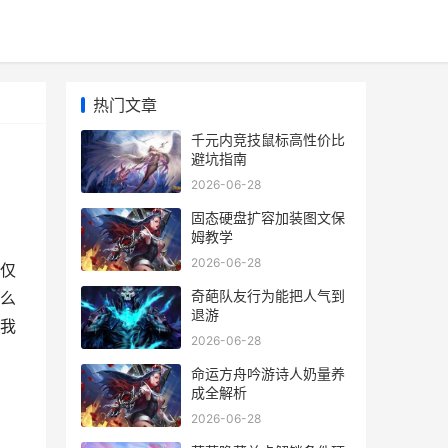
热门文章
千元内竞技鼠标高性价比
避坑指南
2026-06-28
固态硬盘扩容加装图文保
姆教学
2026-06-28
仅
奇葩队友行为能把人气到
么
退游
我
2026-06-28
命运方舟吟游诗人奶量养
成全解析
2026-06-28