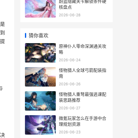
蔚蓝隐藏关卡解锁条件硬
核盘点
2026-06-28
是
到
猜你喜欢
提
原神仆人零命深渊通关攻
略
2026-06-24
怪物猎人全球弓箭配装指
南
2026-06-26
与
怪物猎人重弩最强逃课配
装思路推荐
2026-06-27
微氪玩家怎么在手游中合
理规划资源
2026-06-23
决