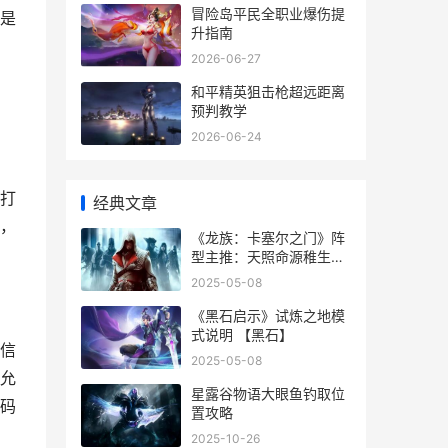
冒险岛平民全职业爆伤提
是
升指南
2026-06-27
和平精英狙击枪超远距离
预判教学
2026-06-24
打
经典文章
，
《龙族：卡塞尔之门》阵
型主推：天照命源稚生配
队策略 龙族卡塞尔之门阵
2025-05-08
容搭配
《黑石启示》试炼之地模
式说明 【黑石】
信
2025-05-08
允
星露谷物语大眼鱼钓取位
码
置攻略
2025-10-26