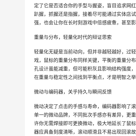
定了它是否适合你的手型与握姿，盲目追求网红
趴握，抓握还是指握，接着尽可能通过实体店试
强，也会让你在长时刻游戏中倍感疲惫，甚至影
重量与分布，轻量化时代的辩证思索
轻量化无疑是当前动向，但并非越轻越好，过轻
戏，鼠标的重量分布同样关键，平衡的重量分布
孔设计虽能减重，但可能积灰且影响结构强度，
在重量与稳定性之间找到平衡点，才是明智之举
微动与编码器，关乎持久与瞬间反馈
微动决定了点击的手感与寿命，编码器影响了滚
单一的微动品牌，不同批次手感亦有差异，更重
许你无需焊接即可更换微动，极大地延长了鼠标
器应具备刻度清晰，滚动顺滑且不易出现回滚故