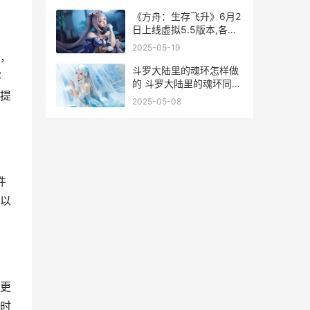
《方舟：生存飞升》6月2
日上线虚拟5.5版本,各类
方法同步更新 方舟生存飞
2025-05-19
升手机版下载
，
斗罗大陆里的魂环怎样做
容
的 斗罗大陆里的魂环同享
提
斗罗大陆里的魂技有哪些
2025-05-08
全部
件
以
更
时