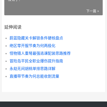
下一篇 »
延伸阅读
蔚蓝隐藏关卡解锁条件硬核盘点
绝区零开服节奏为何两极化
怪物猎人重弩最强逃课配装思路推荐
冒险岛平民全职业爆伤提升指南
永劫无间胡桃单排思路详解
直播带节奏为何总能收割流量