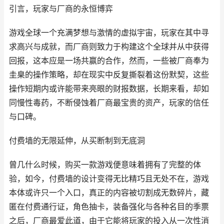
引言，玩家与厂商的永恒博弈
游戏全球一个充满梦想与激情的虚拟宇宙，玩家在其中寻
求高兴与成就，而厂商则致力于构建这个全球并从中获得
回报，这本应是一场共赢的合作，然而，一些被厂商奉为
圭臬的操作策略，却在现实中反复撕裂着这份默契，这些
操作短期内或许能带来亮眼的财报数据，长期来看，却如
同慢性毒药，不断侵蚀着厂商最宝贵的资产，玩家的信任
与口碑。
付费墙的无限延伸，从买断制到无底洞
曾几什么时候，购买一款游戏便意味着拥有了完整的体
验，如今，付费墙的设计变得无比精巧且无处不在，游戏
本体或许只一个入口，真正的内容被切割成无数碎片，藏
匿在付费通行证，角色抽卡，装备强化与各种名目的季票
之后，厂商最爱此道，由于它能将玩家的投入从一次性消