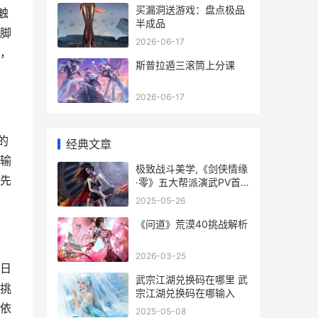
买漏洞送游戏：盘点极品
触
半成品
脚
2026-06-17
，
斯普拉遁三滚筒上分课
2026-06-17
的
经典文章
输
极致战斗美学,《剑侠情缘
先
·零》五大帮派演武PV首
曝来袭 极致战斗美学在线
2025-05-26
播放
《问道》荒漠40挑战解析
2026-03-25
日
武宗江湖兑换码在哪里 武
挑
宗江湖兑换码在哪输入
依
2025-05-08