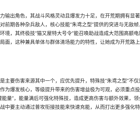
力输出角色，其战斗风格灵动且爆发力十足，在开荒期拥有显著
对前期各种杂兵敌人，核心技能“朱鸢之型”提供的突进与无敌帧
环境，其终极技“猫又屋特大号令”能召唤助战造成大范围高额电
局面，这种兼具单体与群体清场能力的特性，让她成为开荒路上
是主要伤害来源其中一个，应优先提升，特殊技“朱鸢之型”不仅
作为爆发核心，等级提升带来的伤害增益极为可观，必须重点投
狸能量”，能量满后可强化特殊技，造成更高伤害与额外效果，领
战中要主动通过普攻衔接技能来快速充能，从而打出更多强化特