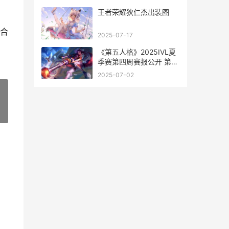
王者荣耀狄仁杰出装图
合
2025-07-17
《第五人格》2025IVL夏
季赛第四周赛报公开 第五
人格2026年限
2025-07-02
»