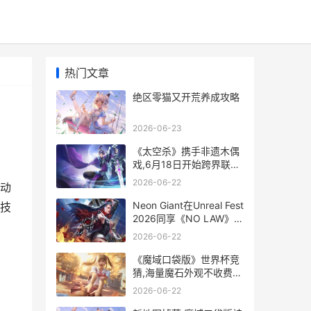
热门文章
绝区零猫又开荒养成攻略
2026-06-23
《太空杀》携手非遗木偶
戏,6月18日开始跨界联动
太空杀 原版
2026-06-22
动
Neon Giant在Unreal Fest
技
2026同享《NO LAW》放
开世界城市开发经验
2026-06-22
《魔域口袋版》世界杯竞
猜,海量魔石外观不收费拿
魔域口袋版手游官网
2026-06-22