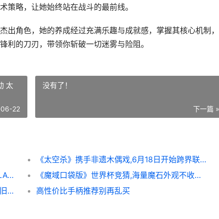
术策略，让她始终站在战斗的最前线。
杰出角色，她的养成经过充满乐趣与成就感，掌握其核心机制，
锋利的刀刃，带领你斩破一切迷雾与险阻。
动 太
没有了！
-06-22
下一篇 
《太空杀》携手非遗木偶戏,6月18日开始跨界联动 太空杀 原版
Neon Giant在Unreal Fest 2026同享《NO LAW》放开世界城市开发经验
《魔域口袋版》世界杯竞猜,海量魔石外观不收费拿 魔域口袋版手游官网
新地图掉落,魔域口袋版神陨之地产出说明 怀旧服地穴魔的碎片
高性价比手柄推荐别再乱买