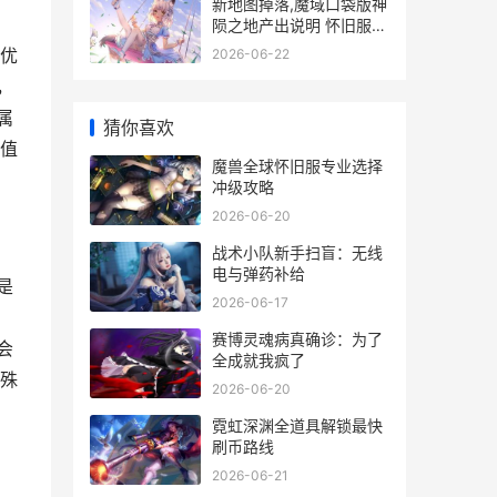
新地图掉落,魔域口袋版神
陨之地产出说明 怀旧服地
穴魔的碎片
优
2026-06-22
，
属
猜你喜欢
值
魔兽全球怀旧服专业选择
冲级攻略
2026-06-20
战术小队新手扫盲：无线
电与弹药补给
是
2026-06-17
赛博灵魂病真确诊：为了
会
全成就我疯了
殊
2026-06-20
霓虹深渊全道具解锁最快
刷币路线
2026-06-21