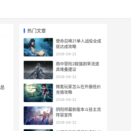
热门文章
使命召唤21单人战役全成
就达成攻略
2026-06-22
雨中冒险2超强割草流道
具堆叠建议
2026-06-22
其
微氪玩家怎么在外服低价
总
充值攻略
建
2026-06-22
阴阳师最新版本斗技主流
阵容变阵
2026-06-22