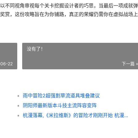
以不同视角审视每个关卡挖掘设计者的巧思，当最后一项成就弹
奖赏，这份攻略旨在为你铺路，真正的荣耀仍需你在虚拟战场上
没有了！
-06-22
下一篇 
雨中冒险2超强割草流道具堆叠建议
阴阳师最新版本斗技主流阵容变阵
杭漫落幕,《米拉维斯》的冒险才刚刚开始 杭漫文化的作品有哪些