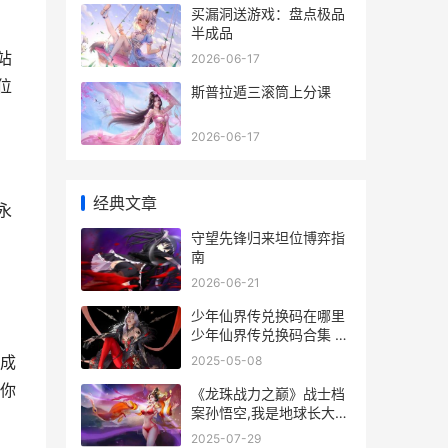
买漏洞送游戏：盘点极品
半成品
站
2026-06-17
位
斯普拉遁三滚筒上分课
2026-06-17
经典文章
永
守望先锋归来坦位博弈指
南
2026-06-21
少年仙界传兑换码在哪里
少年仙界传兑换码合集 少
年修仙传
成
2025-05-08
你
《龙珠战力之巅》战士档
案孙悟空,我是地球长大的
赛亚人 龙珠战力巅峰
2025-07-29