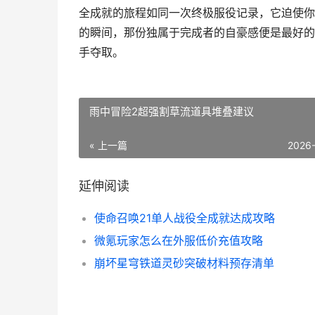
全成就的旅程如同一次终极服役记录，它迫使你
的瞬间，那份独属于完成者的自豪感便是最好的
手夺取。
雨中冒险2超强割草流道具堆叠建议
« 上一篇
2026
延伸阅读
使命召唤21单人战役全成就达成攻略
微氪玩家怎么在外服低价充值攻略
崩坏星穹铁道灵砂突破材料预存清单