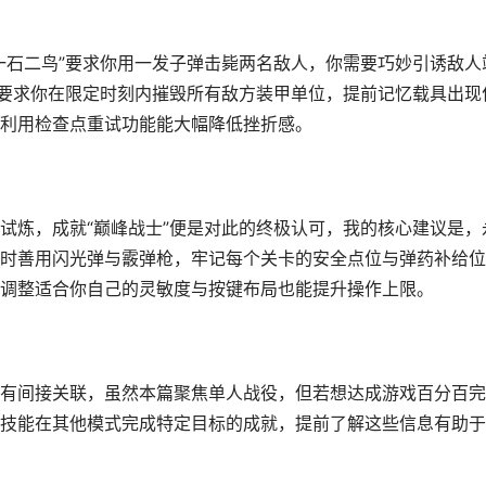
一石二鸟”要求你用一发子弹击毙两名敌人，你需要巧妙引诱敌人
则要求你在限定时刻内摧毁所有敌方装甲单位，提前记忆载具出现
利用检查点重试功能能大幅降低挫折感。
试炼，成就“巅峰战士”便是对此的终极认可，我的核心建议是，
时善用闪光弹与霰弹枪，牢记每个关卡的安全点位与弹药补给位
调整适合你自己的灵敏度与按键布局也能提升操作上限。
有间接关联，虽然本篇聚焦单人战役，但若想达成游戏百分百完
技能在其他模式完成特定目标的成就，提前了解这些信息有助于