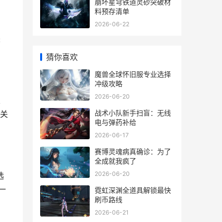
崩坏星穹铁道灵砂突破材
料预存清单
2026-06-22
兼
猜你喜欢
魔兽全球怀旧服专业选择
冲级攻略
2026-06-20
主
战术小队新手扫盲：无线
关
电与弹药补给
2026-06-17
赛博灵魂病真确诊：为了
全成就我疯了
2026-06-20
选
一
霓虹深渊全道具解锁最快
刷币路线
2026-06-21