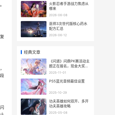
火影忍者手游战力焦虑从
。
哪来
2026-06-08
巫师3次世代版核心药水
配方汇总
2026-06-12
复
经典文章
《问道》问鼎PK赛活动主
题正在报名，现金大奖等
，
你来拿！ 问道最新pk视
2025-11-01
段
频高清视频
PS5蓝光音频最佳设置
2025-10-29
功夫英雄如何双开、多开
功夫英雄攻略
闪
2025-05-08
止