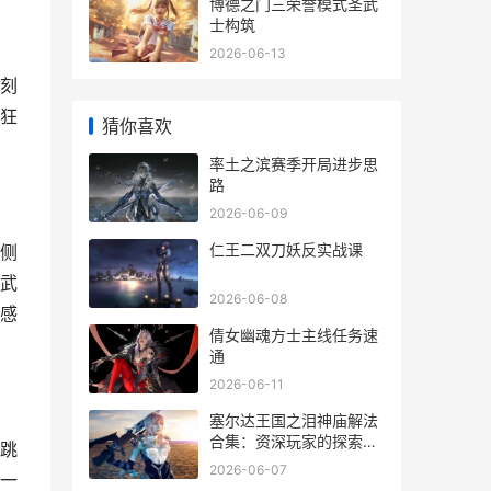
博德之门三荣誉模式圣武
士构筑
2026-06-13
刻
狂
猜你喜欢
率土之滨赛季开局进步思
路
2026-06-09
仁王二双刀妖反实战课
侧
武
2026-06-08
感
倩女幽魂方士主线任务速
通
2026-06-11
塞尔达王国之泪神庙解法
合集：资深玩家的探索手
跳
记
2026-06-07
一