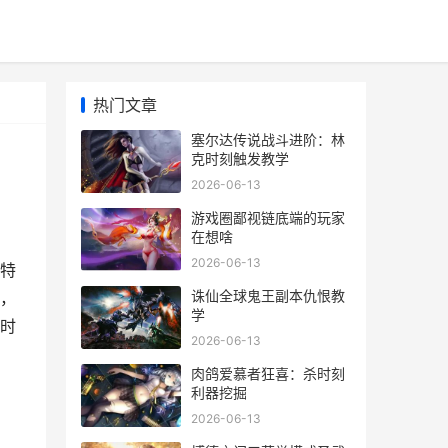
热门文章
塞尔达传说战斗进阶：林
克时刻触发教学
2026-06-13
游戏圈鄙视链底端的玩家
在想啥
2026-06-13
特
诛仙全球鬼王副本仇恨教
，
学
时
2026-06-13
肉鸽爱慕者狂喜：杀时刻
利器挖掘
2026-06-13