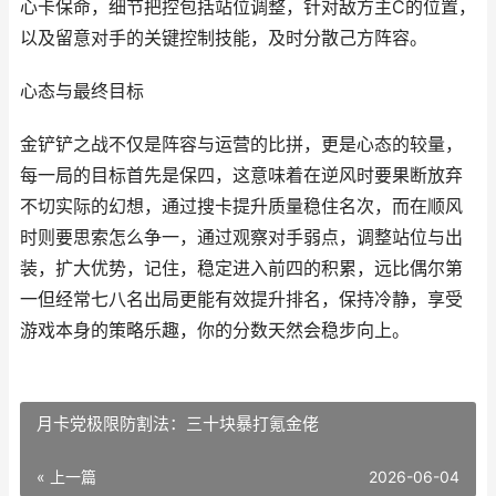
心卡保命，细节把控包括站位调整，针对敌方主C的位置，
以及留意对手的关键控制技能，及时分散己方阵容。
心态与最终目标
金铲铲之战不仅是阵容与运营的比拼，更是心态的较量，
每一局的目标首先是保四，这意味着在逆风时要果断放弃
不切实际的幻想，通过搜卡提升质量稳住名次，而在顺风
时则要思索怎么争一，通过观察对手弱点，调整站位与出
装，扩大优势，记住，稳定进入前四的积累，远比偶尔第
一但经常七八名出局更能有效提升排名，保持冷静，享受
游戏本身的策略乐趣，你的分数天然会稳步向上。
月卡党极限防割法：三十块暴打氪金佬
« 上一篇
2026-06-04