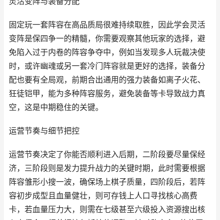
灵活变阵与装备分配
固定玩一套阵容在高品质局很难持续取胜，因此学会灵活
变阵是保四争一的精髓，你需要观察其他玩家的选择，避
免陷入过于内卷的阵容争夺中，例如当发现多人玩裁决使
时，或许幽魂或另一套冷门阵容就是更好的选择，装备分
配也要有全局观，前期合出通用的强力装备如离子火花、
狂徒铠甲，能为多种阵容服务，避免装备等卡导致战力真
空，这是中期稳住的关键。
运营节奏与细节把控
运营节奏决定了你能否顺利进入后期，二阶段要尽量保经
济，三阶段则是发力提升战力的关键时期，此时需要根据
阵容雏形小搜一波，确保场上棋子质量，四阶段后，若阵
容初步成型且血量健壮，则可存钱上人口寻找核心高费
卡，若血量压力大，则需在七级甚至六级投入资源搜出核