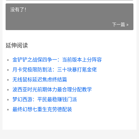
没有了！
下一篇 »
延伸阅读
金铲铲之战保四争一：当前版本上分阵容
月卡党极限防割法：三十块暴打氪金佬
无线鼠标延迟焦虑终结篇
波西亚时光前期体力最合理分配教学
梦幻西游：平民最稳赚钱门派
最终幻想七重生克劳德配装