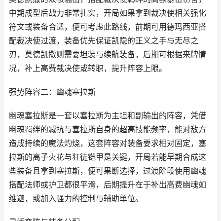
中期成型后战力非常扎实，开局如果拿到裁决使相关强化
符文或装备合适，便可考虑此路线，前期可用德玛西亚搭
配裁决使过渡，装备优先保证凯隐的正义之手与无尽之
刃，莫德凯撒则需要坦装与续航装备，后期可根据来牌情
况，补上高费裁决使或转职，提升阵容上限。
强势阵容二：幽魂塞拉斯
幽魂塞拉斯是一套以塞拉斯为主坦和副输出的阵容，凭借
幽魂羁绊的减抗与塞拉斯自身的超高技能频率，能对敌方
造成持续的魔法灼烧，这套阵容对装备要求相对固定，塞
拉斯的离子火花与狂徒铠甲是关键，开局若能早期合成这
些装备且拿到塞拉斯，便可果断选择，过渡阶段使用幽魂
搭配法师或护卫都很平滑，后期提升在于补出高费幽魂如
维迦，或加入强力的控制与辅助单位。