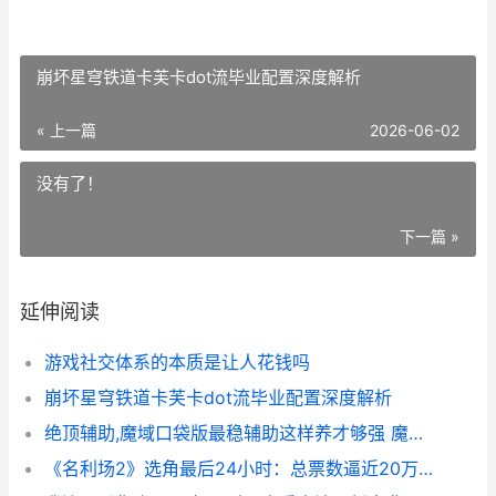
崩坏星穹铁道卡芙卡dot流毕业配置深度解析
« 上一篇
2026-06-02
没有了！
下一篇 »
延伸阅读
游戏社交体系的本质是让人花钱吗
崩坏星穹铁道卡芙卡dot流毕业配置深度解析
绝顶辅助,魔域口袋版最稳辅助这样养才够强 魔域挤线辅助
《名利场2》选角最后24小时：总票数逼近20万,两组演员竞争白热化 名利场2011