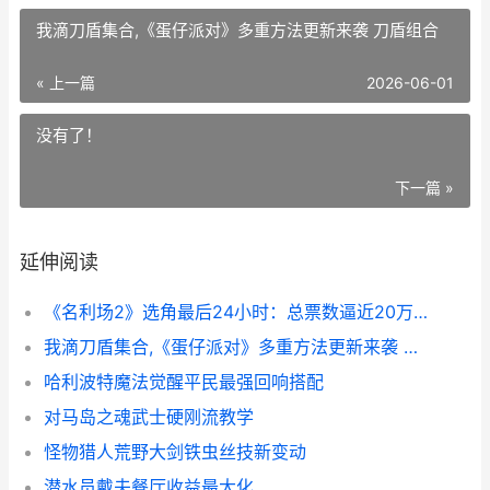
我滴刀盾集合,《蛋仔派对》多重方法更新来袭 刀盾组合
« 上一篇
2026-06-01
没有了！
下一篇 »
延伸阅读
《名利场2》选角最后24小时：总票数逼近20万,两组演员竞争白热化 名利场2011
我滴刀盾集合,《蛋仔派对》多重方法更新来袭 刀盾组合
哈利波特魔法觉醒平民最强回响搭配
对马岛之魂武士硬刚流教学
怪物猎人荒野大剑铁虫丝技新变动
潜水员戴夫餐厅收益最大化