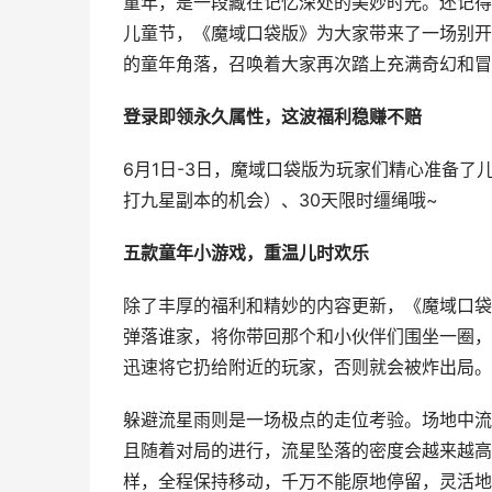
童年，是一段藏在记忆深处的美妙时光。还记得
儿童节，《魔域口袋版》为大家带来了一场别开
的童年角落，召唤着大家再次踏上充满奇幻和冒
登录即领永久属性，这波福利稳赚不赔
6月1日-3日，魔域口袋版为玩家们精心准备
打九星副本的机会）、30天限时缰绳哦~
五款童年小游戏，重温儿时欢乐
除了丰厚的福利和精妙的内容更新，《魔域口袋
弹落谁家，将你带回那个和小伙伴们围坐一圈，
迅速将它扔给附近的玩家，否则就会被炸出局。
躲避流星雨则是一场极点的走位考验。场地中流
且随着对局的进行，流星坠落的密度会越来越高
样，全程保持移动，千万不能原地停留，灵活地