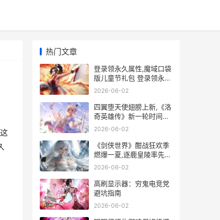
热门文章
登录领永久属性,魔域口袋
版儿童节礼包 登录领永久
属性怎么弄
2026-06-02
四翼堕天使翅膀上新,《洛
奇英雄传》新一轮时间商
店今天开始 四翼天使翅膀
2026-06-02
这
图片
《剑侠世界》酣战狂欢季
久
燃爆一夏,逐鹿皇陵率先开
战 剑侠世界贴吧
2026-06-02
高刷显示器：穷鬼电竞党
避坑指南
2026-06-02