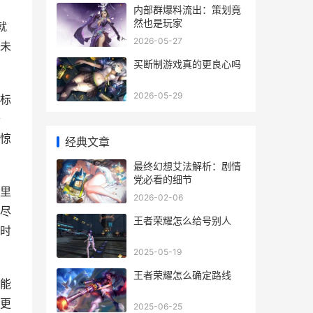
内部群爆料流出：策划竟
然也是玩家
就
2026-05-27
未
买断制游戏真的更良心吗
2026-05-29
标
开
惊
经典文章
最终幻想艾法解析：剧情
党必看的细节
里
2026-02-06
尽
王者荣耀怎么给号别人
时
2025-05-19
王者荣耀怎么确定路线
能
更
2025-06-25