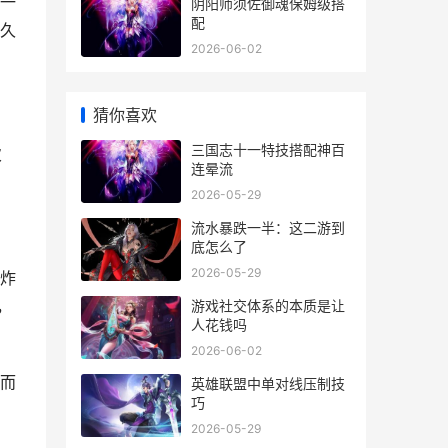
一
阴阳师须佐御魂保姆级搭
配
久
2026-06-02
猜你喜欢
三国志十一特技搭配神百
次
连晕流
2026-05-29
流水暴跌一半：这二游到
底怎么了
2026-05-29
炸
，
游戏社交体系的本质是让
人花钱吗
2026-06-02
而
英雄联盟中单对线压制技
巧
2026-05-29