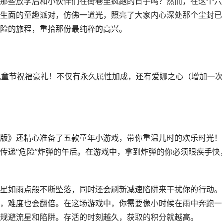
那些放学后和小伙伴们在街巷里疯跑的日子吗？然而，在这个六
生面的童趣派对，仿佛一道光，照亮了大家内心深处那个尘封已
险的旅程，重拾那份最纯粹的高兴。
了儿童节祝福豪礼！不仅有永久属性加成，还有爱娜之心（增加一
版》还精心准备了五款童年小游戏，带你重温儿时的欢乐时光！
传递“危险”炸弹的午后。在游戏中，拿到炸弹的你必须眼疾手快
星如雨点般不断坠落，同时还会刷新减速陷阱来干扰你的行动。
，难度也会翻倍。在这场游戏中，你需要像小时候在雨中奔跑一
规避流星和陷阱。存活的时刻越久，获取的积分就越高。