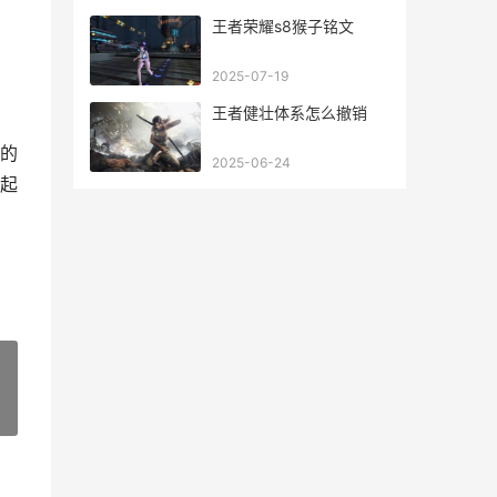
王者荣耀s8猴子铭文
2025-07-19
王者健壮体系怎么撤销
的
2025-06-24
起
»