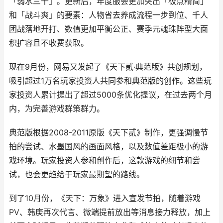
「弱水三千」。更新后，年度服会更加突出「极点精简」
和「战斗爽」的要素：人物省去养成流程一步到位、千人
团战落地开打、数值更加平衡公正、赛季元魂珠阵型大面
积扩容且不收费获取。
现在9月份，网易又发起了《天下贰·典范版》共创规划，
吸引超过1万名玩家投资人共同参和典范版的创作。这些玩
家投资人累计提出了超过5000条优化提议，在过去两个月
内，为完善游戏群策群力。
典范版根据2008-2011原版《天下贰》制作，更强调慢节
拍的尝试、水墨国风的画面风格，以及数值差距极小的游
戏环境。玩家投资人参和创作后，这款游戏的细节和尝
试，也会更趋给于玩家最期望的路线。
到了10月份，《天下：万象》进入宣发节拍，随着游戏
PV、韩庚再次代言、微端提前放出等消息接力释放，加上