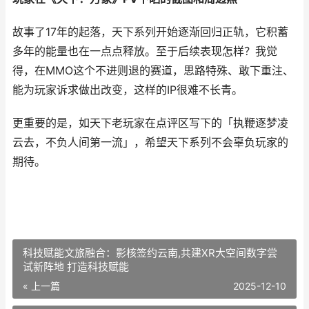
故事了17年的起落，天下系列开始逐渐回归正轨，它积蓄
多年的能量也在一点点释放。至于后续表现怎样？我觉
得，在MMO这个不进则退的赛道，思路特殊、敢下重注、
能为玩家诉求做出改变，这样的IP很难不长青。
更重要的是，如天下老玩家在点评区写下的「执鞭逐梦凌
云去，不负人间第一流」，希望天下系列不会辜负玩家的
期待。
科技赋能文旅融合：影核签约云南,共建XR大空间数字尝
试新阵地 打造科技赋能
« 上一篇
2025-12-10