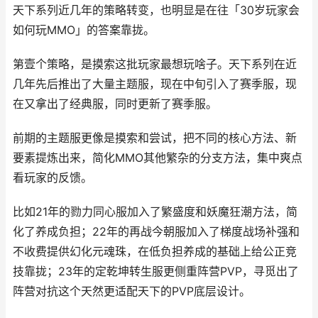
天下系列近几年的策略转变，也明显是在往「30岁玩家会
如何玩MMO」的答案靠拢。
第壹个策略，是摸索这批玩家最想玩啥子。天下系列在近
几年先后推出了大量主题服，现在中旬引入了赛季服，现
在又拿出了经典服，同时更新了赛季服。
前期的主题服更像是摸索和尝试，把不同的核心方法、新
要素提炼出来，简化MMO其他繁杂的分支方法，集中爽点
看玩家的反馈。
比如21年的勠力同心服加入了繁盛度和妖魔狂潮方法，简
化了养成负担；22年的再战今朝服加入了梯度战场补强和
不收费提供幻化元魂珠，在低负担养成的基础上给公正竞
技靠拢；23年的定乾坤转生服更侧重阵营PVP，寻觅出了
阵营对抗这个天然更适配天下的PVP底层设计。