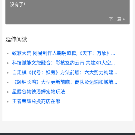
没有了！
下一篇 »
延伸阅读
致歉大荒 网易制作人鞠躬道歉,《天下：万象》焕新
科技赋能文旅融合：影核签约云南,共建XR大空间数字尝试新阵地 打造科技赋能
自走棋《代号：妖鬼》方法前瞻：六大势力构建多元策略宇宙 自走棋指令
《颂钟长鸣》大型更新前瞻：商队及运输和城墙建造 钟之颂歌
星露谷物德潘姆宠物玩法
王者荣耀兑换商店在哪