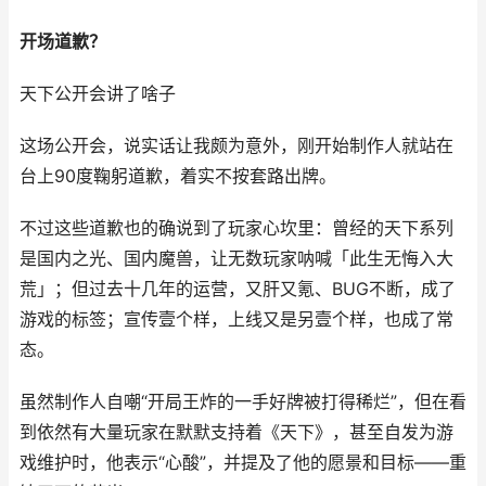
开场道歉？
天下公开会讲了啥子
这场公开会，说实话让我颇为意外，刚开始制作人就站在
台上90度鞠躬道歉，着实不按套路出牌。
不过这些道歉也的确说到了玩家心坎里：曾经的天下系列
是国内之光、国内魔兽，让无数玩家呐喊「此生无悔入大
荒」；但过去十几年的运营，又肝又氪、BUG不断，成了
游戏的标签；宣传壹个样，上线又是另壹个样，也成了常
态。
虽然制作人自嘲“开局王炸的一手好牌被打得稀烂”，但在看
到依然有大量玩家在默默支持着《天下》，甚至自发为游
戏维护时，他表示“心酸”，并提及了他的愿景和目标——重