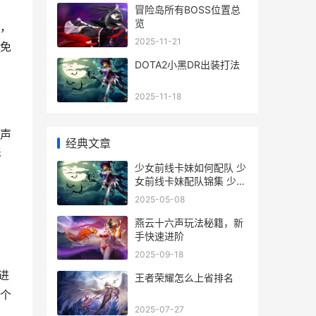
冒险岛所有BOSS位置总
览
，
2025-11-21
免
DOTA2小黑DR出装打法
2025-11-18
声
经典文章
影
少女前线卡妹如何配队 少
女前线卡妹配队锦集 少女
前线 kac
2025-05-08
燕云十六声玩法秘籍，新
手快速进阶
2025-09-18
进
王者荣耀怎么上省排名
个
2025-07-27