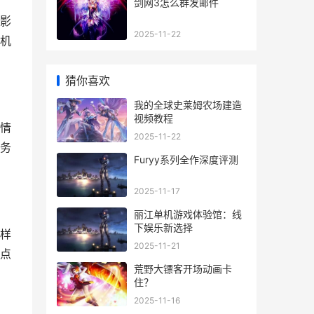
剑网3怎么群发邮件
和影
2025-11-22
机
猜你喜欢
我的全球史莱姆农场建造
视频教程
情
2025-11-22
务
Furyy系列全作深度评测
2025-11-17
丽江单机游戏体验馆：线
下娱乐新选择
这样
2025-11-21
点
荒野大镖客开场动画卡
住？
2025-11-16