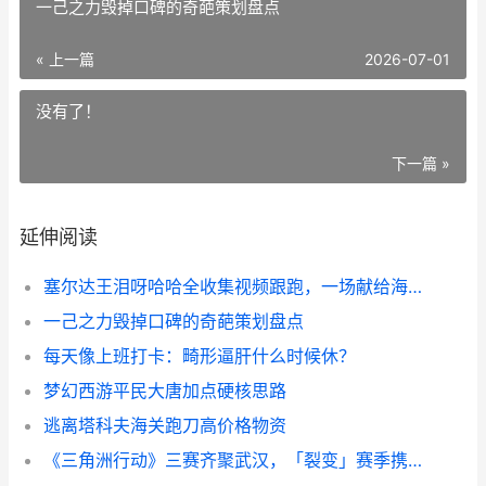
一己之力毁掉口碑的奇葩策划盘点
« 上一篇
2026-07-01
没有了！
下一篇 »
延伸阅读
塞尔达王泪呀哈哈全收集视频跟跑，一场献给海拉鲁的终极仪式
一己之力毁掉口碑的奇葩策划盘点
每天像上班打卡：畸形逼肝什么时候休？
梦幻西游平民大唐加点硬核思路
逃离塔科夫海关跑刀高价格物资
《三角洲行动》三赛齐聚武汉，「裂变」赛季携斗鱼嘉年华点燃武汉六月 《三角洲行动》客户端