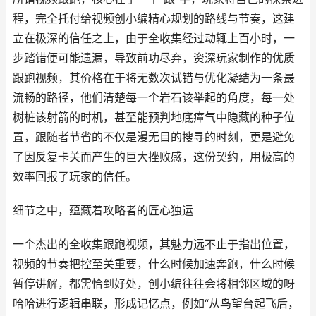
程，完全托付给视频创小编精心规划的路线与节奏，这建
立在极深的信任之上，由于全收集经过动辄上百小时，一
步踏错便可能遗漏，导致前功尽弃，资深玩家制作的优质
跟跑视频，其价格在于将无数次试错与优化凝结为一条最
流畅的路径，他们清楚每一个岩石该举起的角度，每一处
树桩该射箭的时机，甚至能预判地底瘴气中隐藏的种子位
置，跟随者节省的不仅是漫无目的搜寻的时刻，更是避免
了因反复卡关而产生的巨大挫败感，这份契约，用极高的
效率回报了玩家的信任。
细节之中，蕴藏着攻略者的匠心独运
一个杰出的全收集跟跑视频，其魅力远不止于指出位置，
视频的节奏把控至关重要，什么时候加速奔跑，什么时候
暂停讲解，都需恰到好处，创小编往往会将相邻区域的呀
哈哈进行逻辑串联，形成记忆点，例如“从鸟望台起飞后，