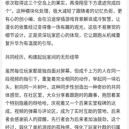
依次取得这三个空岛上的果实，再滑翔至下方遗迹完成四
个”，这种模块化处理，极大减轻了跟随者的记忆负担，更
有心的创小编，会在沿途穿插游戏背景解说或冷智慧，让
漫长的收集经过变得像一场有趣的观光，这些不易察觉的
细节设计，正是资深玩家匠心的体现，它让跟跑从机械重
复升华为有温度的引导。
共同经历，构建起玩家间的无形纽带
虽然每位玩家都是独自面对屏幕，但成千上万的人在同一
段视频的指引下，重复着完全相同的动作，举起同一块石
头，射向同一片树叶，这种同步性创造出一种奇妙的共同
体感觉，在社区里，大众分享着跟跑时的趣事，抱怨着某
个特别隐蔽的呀哈哈，庆祝着又一个百果实里程碑的达
成，视频的弹幕与评论区，成为了实时互助的营地，后来
者会感谢前人的提醒，先行者会为后来者加油鼓劲，这个
经过，弱化了单机游戏的孤独感，强化了玩家社群的归属