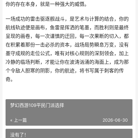
你的存在本身，就是一种强大的威慑。
一场成功的雷击驱逐舰战斗，是艺术与计算的结合，你的
航线轨迹便是画布，鱼雷是挥洒的笔墨，而胜利则是最终
呈现的画卷，每一次谨慎的迂回，每一次果断的切入，都
在积累着那份一击必杀的资本，战场局势瞬息万变，没有
墨守成规的走位公式，唯有对核心规则的深刻领会，加上
冷静的临场判断，才能让你在波涛汹涌的海面上，成为那
个令敌人胆寒的阴影，你的航迹，将书写属于刺客的传
奇。
梦幻西游109平民门派选择
« 上一篇
2026-06-30
没有了！