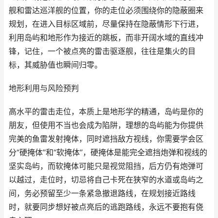
舰和雷达巡洋舰的位置，你的走位必须围绕你的隐蔽圈来
规划，在进入目标区域前，尽量保持在隐蔽情形下行进，
利用岛屿和地形作为接近的跳板，而非开阔水域的直线冲
锋，记住，一个被点亮的雷击驱逐舰，往往是集火的目
标，其威胁值也瞬间归零。
地形利用与风险预判
高水平的雷击走位，本质上是地形学的精通，岛屿是你的
朋友，但使用不当也会成为陷阱，理想的岛屿能为你提供
完美的鱼雷发射掩体，同时遮挡敌方视线，你需要学会区
分“硬掩体”和“软掩体”，硬掩体是能完全遮挡炮弹和视线的
坚实岛屿，而软掩体可能只是视觉阻挡，后方仍有炮弹可
以越过，走位时，切忌将自己卡死在狭窄的水道或岛屿之
间，务必预留至少一条紧急撤退路线，在规划接近路线
时，就要同步想好被点亮后的逃跑路线，永远不要抱有侥