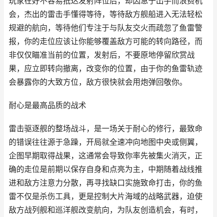
玩家在好不容易抵达发射阵位后，却因急于出手而浪费机
会，杰出的雷击手懂得等待，等待敌方舰船进入无法轻松
规避的航向，等待他们专注于与队友交火而疏忽了鱼雷警
报，你的走位应该让你能够覆盖敌方可能的转向路径，而
非仅仅瞄准当前的位置，发射后，不要原地停留欣赏战
果，应立即转向撤离，改变你的位置，由于你的鱼雷轨迹
会暴露你的大致方位，敌方很快就会用炮弹回敬你。
耐心是最高品质的战术
雷击驱逐舰的整场战斗，是一场关于耐心的修行，最致命
的错误往往源于急躁，开局就全速冲向地图中央或侧翼，
企图早期取得战果，这通常会导致你率先被集火消灭，正
确的走位是前期以保存自身和点亮为主，中期随着战线推
进和敌方注意力分散，再寻找缺口实施致命打击，你的鱼
雷不仅是杀伤工具，更是控制大片海域的战略武器，迫使
敌方战列舰和巡洋舰改变航向，为队友创造机会，有时，