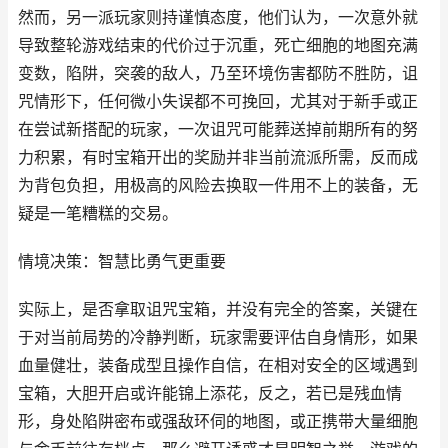
然而，另一派玩家则持谨慎态度，他们认为，一次意外就
导致整轮游戏结束的代价过于沉重，死亡细胞的地图充满
变数，陷阱，突袭的敌人，乃至环境伤害都防不胜防，诅
咒情形下，任何微小失误都不可挽回，尤其对于新手或正
在尝试新搭配的玩家，一次诅咒可能葬送掉前期所有的努
力积累，有时宝箱开出的奖励并非当前流派所需，反而成
为背包负担，用极高的风险去换取一件用不上的装备，无
疑是一笔糟糕的交易。
情境决策：智慧比勇气更重要
实际上，是否拿取诅咒宝箱，并没有完全的答案，关键在
于对当前局势的冷静判断，玩家需要评估自身情形，如果
血量健壮，装备成型且操作自信，在相对安全的区域遇到
宝箱，大胆开启或许能锦上添花，反之，若已是残血情
形，身处陷阱密布或强敌环伺的地图，或正携带大量细胞