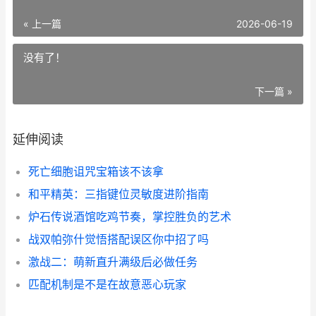
« 上一篇
2026-06-19
没有了！
下一篇 »
延伸阅读
死亡细胞诅咒宝箱该不该拿
和平精英：三指键位灵敏度进阶指南
炉石传说酒馆吃鸡节奏，掌控胜负的艺术
战双帕弥什觉悟搭配误区你中招了吗
激战二：萌新直升满级后必做任务
匹配机制是不是在故意恶心玩家