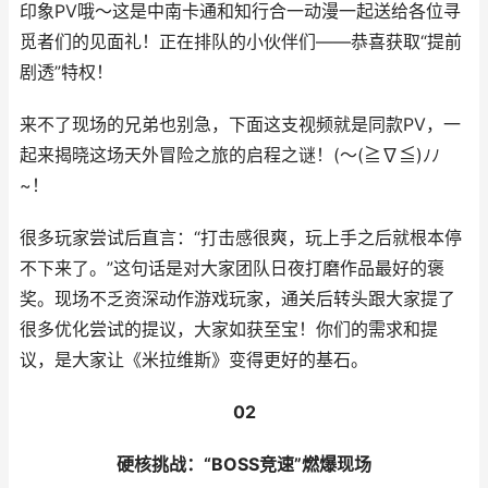
印象PV哦～这是中南卡通和知行合一动漫一起送给各位寻
觅者们的见面礼！正在排队的小伙伴们——恭喜获取“提前
剧透”特权！
来不了现场的兄弟也别急，下面这支视频就是同款PV，一
起来揭晓这场天外冒险之旅的启程之谜！(～(≧∇≦)ﾉﾉ
~！
很多玩家尝试后直言：“打击感很爽，玩上手之后就根本停
不下来了。”这句话是对大家团队日夜打磨作品最好的褒
奖。现场不乏资深动作游戏玩家，通关后转头跟大家提了
很多优化尝试的提议，大家如获至宝！你们的需求和提
议，是大家让《米拉维斯》变得更好的基石。
02
硬核挑战：“BOSS竞速”燃爆现场