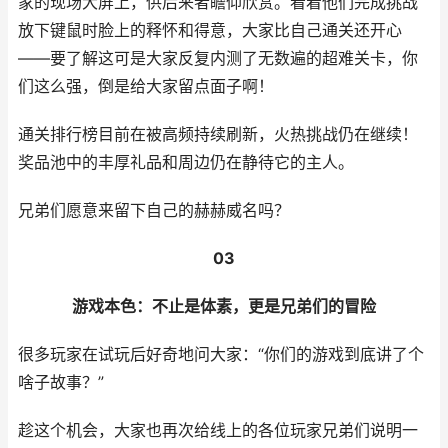
家的现场大屏上，供后来者瞻仰欣赏。看着他们完成挑战
放下键鼠时脸上的释怀和得意，大家比自己通关还开心
——要了解这可是大家反复内测了无数遍的超难关卡，你
们这么强，倒是给大家留点面子啊！
通关排行榜目前在被高频持续刷新，火热挑战仍在继续！
奖品池中的丰厚礼品和周边仍在静待它的主人。
兄弟们愿意来留下自己的赫赫威名吗？
03
游戏本色：不止是体素，更是兄弟们的冒险
很多玩家在试玩后好奇地问大家：“你们的游戏到底讲了个
啥子故事？”
趁这个机会，大家也再次给线上的各位玩家兄弟们说明一