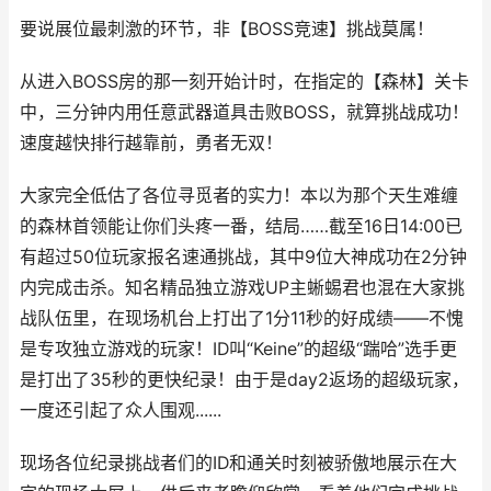
要说展位最刺激的环节，非【BOSS竞速】挑战莫属！
从进入BOSS房的那一刻开始计时，在指定的【森林】关卡
中，三分钟内用任意武器道具击败BOSS，就算挑战成功！
速度越快排行越靠前，勇者无双！
大家完全低估了各位寻觅者的实力！本以为那个天生难缠
的森林首领能让你们头疼一番，结局……截至16日14:00已
有超过50位玩家报名速通挑战，其中9位大神成功在2分钟
内完成击杀。知名精品独立游戏UP主蜥蜴君也混在大家挑
战队伍里，在现场机台上打出了1分11秒的好成绩——不愧
是专攻独立游戏的玩家！ID叫“Keine”的超级“踹哈”选手更
是打出了35秒的更快纪录！由于是day2返场的超级玩家，
一度还引起了众人围观......
现场各位纪录挑战者们的ID和通关时刻被骄傲地展示在大