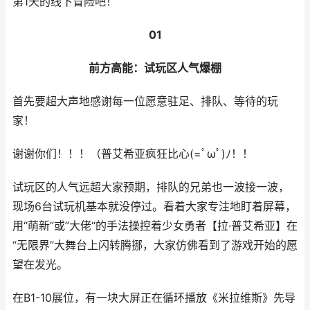
第1天的线下冒险吧！
01
前方高能：试玩区人气爆棚
首先要超大声地感谢每一位愿意驻足、排队、等待的玩
家！
谢谢你们！！！（普艾希亚疯狂比心(=ﾟωﾟ)ﾉ！！
试玩区的人气远超大家预期，排队的兄弟也一波接一波，
现场6台试玩机基本就没停过。看着大家专注地盯着屏幕，
用“萌新”或”大佬“的手法操控着少女勇者【拉·普艾希亚】在
“无限界”大舞台上闪转腾挪，大家仿佛看到了游戏开始的愿
望在发光。
在B1-10展位，有一块大屏正在循环播放《米拉维斯》先导