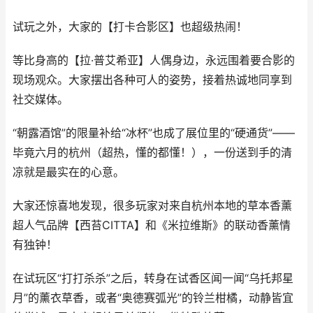
试玩之外，大家的【打卡合影区】也超级热闹！
等比身高的【拉·普艾希亚】人偶身边，永远围着要合影的
现场观众。大家摆出各种可人的姿势，接着热诚地同享到
社交媒体。
“朝露酒馆”的限量补给“冰杯”也成了展位里的“硬通货”——
毕竟六月的杭州（超热，懂的都懂！），一份送到手的清
凉就是最实在的心意。
大家还惊喜地发现，很多玩家对来自杭州本地的草本香薰
超人气品牌【西苔CITTA】和《米拉维斯》的联动香薰情
有独钟！
在试玩区“打打杀杀”之后，转身在试香区闻一闻“乌托邦星
月”的薰衣草香，或者“奥德赛弧光”的铃兰柑橘，动静皆宜