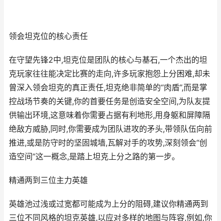
领会坦克位的核心责任
在守望先锋2中,坦克位是团队的核心与基石,一个杰出的坦
克玩家往往能决定比赛的走向,许多玩家抱怨上分困难,却未
曾深入领会坦克的真正责任,坦克绝非简单的“肉盾”,而是掌
控战场节奏的关键,你的首要任务是创造安全空间,为队友提
供输出环境,这意味着你需要占据有利地形,用身躯和屏障隔
绝敌方威胁,同时,你需要成为团队进攻的矛头,带领队伍向前
推进,或是防守时的坚固城墙,瓦解对手的攻势,深刻领会“创
造空间”这一概念,是踏上坦克上分之路的第一步。
精通两到三位主力英雄
英雄池过浅或过宽都可能成为上分的阻碍,建议你精通两到
三位不同风格的坦克英雄,以应对多样的地图与阵容,例如,你