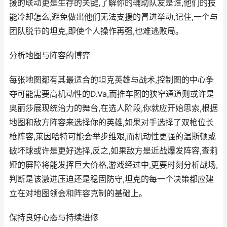
援的联动更是生存的关键,了解你的辅助队友是谁,他们的技
能冷却怎么,避免做出他们无法支援的冒进举动,记住,一个与
团队脱节的坦克,即使个人操作再强,也难逃败局。
分析地图与阵容的博弈
每张地图都有其最适合的坦克英雄与战术,控制图的中心争
夺可能需要高机动性的D.Va,而推车图的狭窄通道则或许是
奥丽莎展现统治力的舞台,在选人阶段,你就应开始思索,根据
地图和敌方阵容来选择你的英雄,如果对手选择了双枪位长
枪阵容,莱因哈特可能会举步维艰,而机动性更强的温斯顿或
破坏球或许是更好选择,反之,如果敌方是近战爆发阵容,查莉
娅的屏障将能发挥巨大价格,游戏经过中,更要时刻分析战场,
判断是该激进压迫还是稳固防守,坦克的每一个决策都应建
立在对地图领会和阵容克制的基础上。
保持良好心态与持续进修