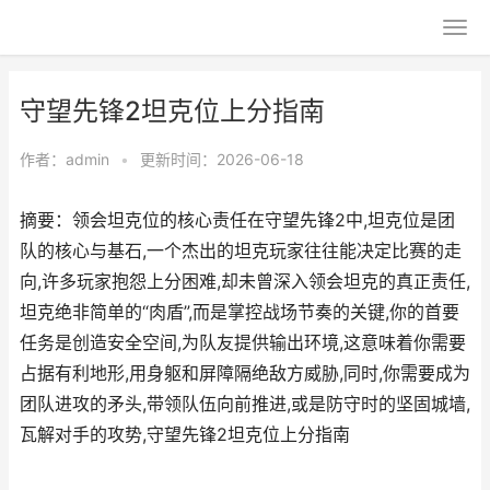
守望先锋2坦克位上分指南
作者：
admin
•
更新时间：2026-06-18
摘要：领会坦克位的核心责任在守望先锋2中,坦克位是团
队的核心与基石,一个杰出的坦克玩家往往能决定比赛的走
向,许多玩家抱怨上分困难,却未曾深入领会坦克的真正责任,
坦克绝非简单的“肉盾”,而是掌控战场节奏的关键,你的首要
任务是创造安全空间,为队友提供输出环境,这意味着你需要
占据有利地形,用身躯和屏障隔绝敌方威胁,同时,你需要成为
团队进攻的矛头,带领队伍向前推进,或是防守时的坚固城墙,
瓦解对手的攻势,守望先锋2坦克位上分指南