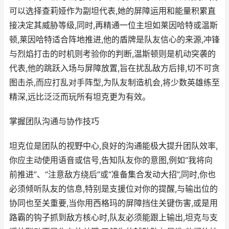
可以选择查莉娅作为副坦代表,她的屏障运用和能量积累直
接决定其威胁等级,同时,再精通一位主坦如莱因哈特或温斯
顿,莱因哈特适合阵地推进,他的盾牌是队友信心的来源,冲锋
与烈焰打击的时机则考验你的判断,温斯顿则是机动突袭的
代表,他的跳跃入场与屏障放置,旨在扰乱敌方后排,切不可贪
图击杀,而应打乱对手阵型,为队友制造机会,将少数英雄练至
精深,远比泛泛而玩所有坦克更为有效。
掌握团队沟通与协作技巧
坦克位是团队的视野中心,良好的沟通能极大提升团队效率,
你应主动使用语音或信号,告知队友你的意图,例如“我将向
前推进”、“注意敌方绕后”或“准备集合发动大招”,同时,你也
必须倾听队友的信息,特别是支援位对你的提醒,与输出位的
协同也至关重要,当你用西格玛的屏障挡住关键伤害,或是用
路霸的钩子抓到敌方核心时,队友必须能跟上输出,坦克与支