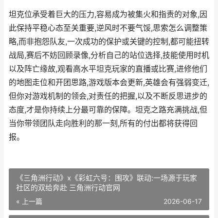
坦克位承受着巨大的压力,容易成为被集火和指责的对象,因
此保持平稳心态至关重要,逆风时不要气馁,思索怎么调整策
略,而非抱怨队友,一次成功的保护或关键的控制,都可能扭转
战局,赛后不妨回顾录像,分析自己的站位选择,技能使用时机
以及阵亡缘故,观看高水平坦克玩家的直播或比赛,进修他们
的地图走位和开团思路,游戏版本会更新,英雄会有强弱变迁,
但你对游戏机制的领会,对责任的把握,以及不断反思进步的
态度,才是你持续上分最可靠的保障。坦克之路充满挑战,但
当你带领团队走向胜利的那一刻,所有的付出都将获得回
报。
《三角洲行动》x《彩虹六号：围攻》联动:一场源于玩家
社区的双给奔赴 三角洲行动官网
« 上一篇
2026-06-17