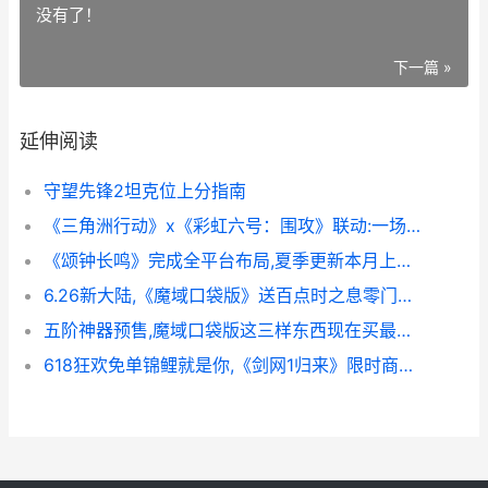
没有了！
下一篇 »
延伸阅读
守望先锋2坦克位上分指南
《三角洲行动》x《彩虹六号：围攻》联动:一场源于玩家社区的双给奔赴 三角洲行动官网
《颂钟长鸣》完成全平台布局,夏季更新本月上线 钟的颂歌高音部
6.26新大陆,《魔域口袋版》送百点时之息零门槛开荒 魔心大陆下载
五阶神器预售,魔域口袋版这三样东西现在买最划算 五阶神器预售价格
618狂欢免单锦鲤就是你,《剑网1归来》限时商店重磅开始 618锦鲤活动