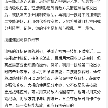
击带线过深的边路，进场时机的把握是艺术，切忌第一个
进场吸收伤害，理想情形是等待敌方关键控制技能交出
后，或队友先手开团制造混乱，再利用一技能下潜加速接
二技能进场，利用强化普攻穿梭，大招将关键目标推回或
分割阵型，记住，你的任务是刺杀与搅乱，而非承伤。
技能连招与操作细节
流畅的连招是澜的利刃，基础连招为一技能下潜接近，二
技能旋转标记，接普攻追击，最后用大招收割或控制，但
高星局需要更细腻的操作，例如，利用一技能第二段出水
时的击退效果，可以打断某些技能，二技能旋转时，通过
移动路线轮盘可以调整位置，确保命中更多目标，获取更
多强化普攻，大招的使用是分水岭，它不仅是伤害技能，
更是战略控制，可以用来将敌人推回塔下，也可以用来分
割战场，将敌方前排与后排隔开，甚至在危急时当作位移
逃生，每一次技能释放，都应有明确目的。