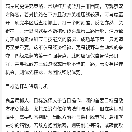
高星局更讲究策略，常规红开或蓝开并非固定，需观察双
方阵容，若对抗路在下方且敌方英雄压线较深，可考虑蓝
开，刷完半区后直接抓上，打一个时刻差，反之亦然，关
键在于，清野时就要不断拖动镜头观察三路情形，注意敌
方英雄的走位细节与技能交的情况，成功拿下第一只河道
野至关重要，这不仅是经济经验，更是视野与主动权的争
夺，四级是澜的第一个强势点，此时应确保自身情形良
好，并寻找敌方压线过深或情形不佳的一路，若没有绝佳
机会，则优先控龙，为团队积累优势。
目标选择与进场时机
高星局抓人，目标选择大于盲目操作，澜的首要目标是敌
方核心输出，尤其是没有位移的法师与射手，但在实际对
局中，需要动态判断，当敌方前排与后排脱节时，后排就
是你的猎物，若敌方抱团紧密，则需耐心等待，或转而攻