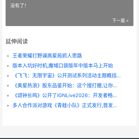
没有了！
下一篇 »
延伸阅读
王者荣耀打野澜高星局抓人思路
版本入坑好时机,魔域口袋版年中版本马上开始
《飞飞：无限宇宙》公开测试系列活动主题概括,众多福利等你来拿 飞飞if
《奥星热浪》股东品鉴开始：这个搜打撤,让你笑发财 《奥星热浪》股票代码
《颂钟长鸣》公开了IGNLive2026：开发者畅谈中世纪世界模拟的野心 钟之颂歌
多人合作派对游戏《青蛙小队》正式发行,首发登陆Steam和Xbox 多人合作派对游戏有哪些