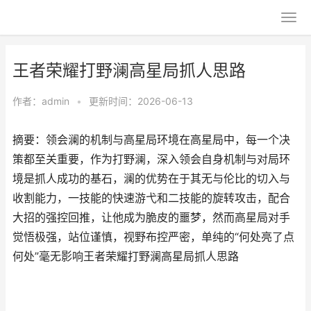
王者荣耀打野澜高星局抓人思路
作者：
admin
•
更新时间：2026-06-13
摘要：领会澜的机制与高星局环境在高星局中，每一个决
策都至关重要，作为打野澜，深入领会自身机制与对局环
境是抓人成功的基石，澜的优势在于其无与伦比的切入与
收割能力，一技能的快速游弋和二技能的旋转攻击，配合
大招的强控回推，让他成为脆皮的噩梦，然而高星局对手
觉悟极强，站位谨慎，视野布控严密，单纯的“何处亮了点
何处”毫无影响王者荣耀打野澜高星局抓人思路