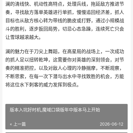
澜的清线快、机动性高特点，处理兵线，拖延敌方推进节
奏，寻找敌方落单英雄进行单抓，慢慢追回经济差，抓人
目标也从敌方核心转为带线的脆皮或打野，通过小规模战
斗的胜利，逐步扳回局势，切忌心态急躁，连续死亡只会
让雪球越滚越大。
澜的魅力在于刀尖上舞蹈，在高星局的战场上，一次成功
的抓人足以扭转乾坤，这需要你对英雄的深刻领会，对节
奏的精准把控，以及对敌人心理的冷静揣摩，不断观察，
不断思索，在每一次下潜与出水中寻找致胜的机会，方能
将这位水下刺客的威力发挥到极点。
版本入坑好时机,魔域口袋版年中版本马上开始
« 上一篇
2026-06-12