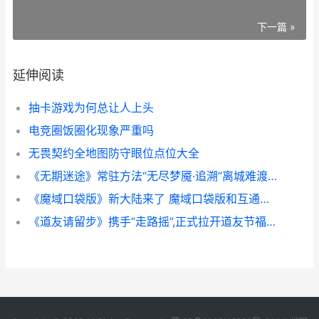
下一篇 »
延伸阅读
抽卡游戏为何总让人上头
电竞圈饭圈化现象严重吗
无畏契约全地图防守眼位点位大全
《无期迷途》常驻方法“无尽梦魇·追溯”离城难渡·下篇今天开始 无期迷途主角立绘
《魔域口袋版》新大陆来了 魔域口袋版和互通版有啥区别
《道友请留步》携手“走路摇”,正式拉开道友节福利盛宴序幕 道友请留步内购破解