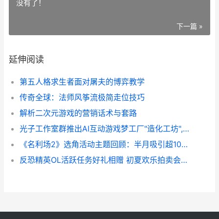
没有了！
下一篇 »
延伸阅读
第五人格求生者面对屠夫的博弈教学
传奇全球：法师风筝流极简走位技巧
解析二次元游戏的营销话术与套路
光子工作室群推出AI互动游戏梦工厂"造化工坊",打造一站式互动创作 光子工作室的
《名利场2》选角活动主题回顾：半月吸引超10万票,首位破万演员诞生 名利场2011
反恐精英OL活跃任务好礼相赠 初夏欢乐拍卖会马上开始 反恐精英ol每日更新时间