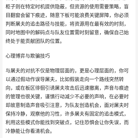
柜子则在特定时机提供隐蔽，但资源的使用需要策略，盲
目翻窗会留下痕迹，随意下板可能浪费关键屏障，你必须
判断屠夫的追击路径与技能，将资源用在最有效的时刻，
同时地图中的解码点与队友位置需时刻留意，确保自己始
终处于能贡献团队的位置。
心理博弈与欺骗技巧
与屠夫的对抗不仅是物理层面的，更是心理层面的，你可
以通过假动作误导屠夫，比如假装走向一个路线突然转
向，或在板区徘徊引诱屠夫攻击后迅速撤离，声音与痕迹
的管理也很关键，谨慎行动减少不必要的声响，在必要时
却故意制造声音吸引注意，为队友创造机会，面对屠夫时
保持冷静，观察他的习性，许多屠夫有固定的追击模式，
利用这些模式你能找到突破点，记住恐惧会让你失误，而
冷静能让你看清机会。