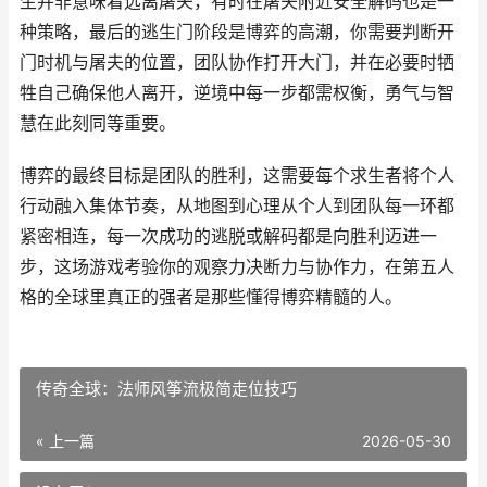
生并非意味着远离屠夫，有时在屠夫附近安全解码也是一
种策略，最后的逃生门阶段是博弈的高潮，你需要判断开
门时机与屠夫的位置，团队协作打开大门，并在必要时牺
牲自己确保他人离开，逆境中每一步都需权衡，勇气与智
慧在此刻同等重要。
博弈的最终目标是团队的胜利，这需要每个求生者将个人
行动融入集体节奏，从地图到心理从个人到团队每一环都
紧密相连，每一次成功的逃脱或解码都是向胜利迈进一
步，这场游戏考验你的观察力决断力与协作力，在第五人
格的全球里真正的强者是那些懂得博弈精髓的人。
传奇全球：法师风筝流极简走位技巧
« 上一篇
2026-05-30