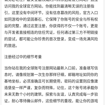
访问我的全球官方网站，你能找到最清晰无误的注册指
引，这里没有中间环节，没有信息篡改的风险，官方入口
如同游戏中的坚固基石，它保障了你账号的安全与所有权
益的完整，通过这里注册，你获得的不仅一个账号，更是
与开发者直接相连的信任凭证，任何通过第三方不明链接
的尝试，都可能让你珍贵的首次登录，变成一场充满风险
的旅途。
注册经过中的细节考量
当你站在我的全球账号注册网站最新入口前，准备填写信
息时，请像规划第一次生存那样仔细，邮箱地址如同你的
基地坐标，必须准确且可长期使用，密码的设置则应像建
造堡垒一样严谨，复杂而特殊，记住，这个账号将承载你
未来无数个小时的建筑，探索与友谊，认真完成每一步验
证，耐心等待确认邮件，这些细节的重视，能让你的游戏