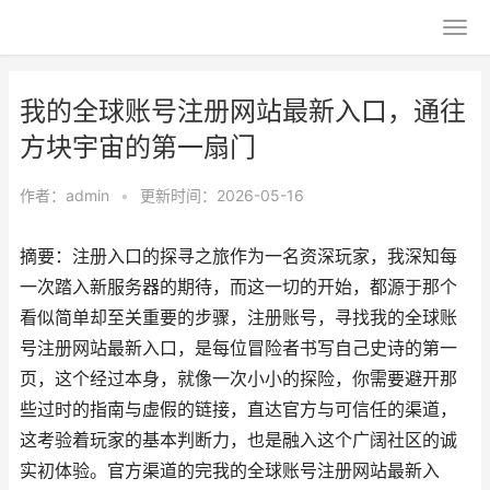
我的全球账号注册网站最新入口，通往
方块宇宙的第一扇门
作者：
admin
•
更新时间：2026-05-16
摘要：注册入口的探寻之旅作为一名资深玩家，我深知每
一次踏入新服务器的期待，而这一切的开始，都源于那个
看似简单却至关重要的步骤，注册账号，寻找我的全球账
号注册网站最新入口，是每位冒险者书写自己史诗的第一
页，这个经过本身，就像一次小小的探险，你需要避开那
些过时的指南与虚假的链接，直达官方与可信任的渠道，
这考验着玩家的基本判断力，也是融入这个广阔社区的诚
实初体验。官方渠道的完我的全球账号注册网站最新入