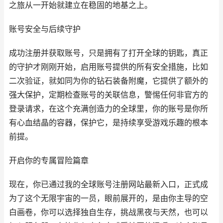
之旅从一开始就建立在稳固的地基之上。
账号安全与后续守护
成功注册并获取账号，只是拥有了打开全球的钥匙，真正
的守护才刚刚开始，启用账号提供的所有安全措施，比如
二次验证，就如同为你的钻石装备附魔，它提供了额外的
强大保护，定期检查账号的关联信息，警惕任何非官方的
登录请求，在这个充满创造力的全球里，你的账号是你所
有心血结晶的容器，保护它，是持续享受游戏乐趣的根本
前提。
开启你的专属冒险篇章
现在，你已通过我的全球账号注册网站最新入口，正式成
为了这个无限宇宙的一员，眼前展开的，是由你主导的空
白画卷，你可以选择独自生存，挑战黑夜与天然，也可以