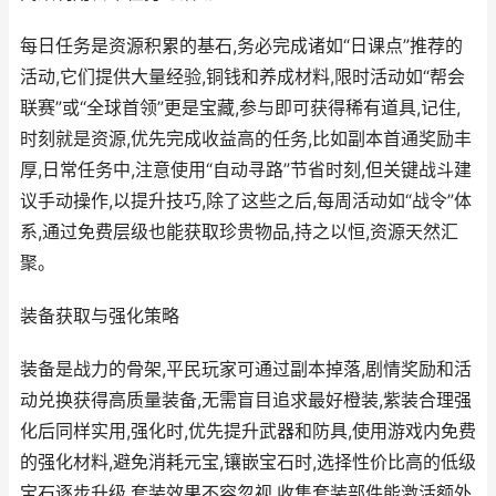
每日任务是资源积累的基石,务必完成诸如“日课点”推荐的
活动,它们提供大量经验,铜钱和养成材料,限时活动如“帮会
联赛”或“全球首领”更是宝藏,参与即可获得稀有道具,记住,
时刻就是资源,优先完成收益高的任务,比如副本首通奖励丰
厚,日常任务中,注意使用“自动寻路”节省时刻,但关键战斗建
议手动操作,以提升技巧,除了这些之后,每周活动如“战令”体
系,通过免费层级也能获取珍贵物品,持之以恒,资源天然汇
聚。
装备获取与强化策略
装备是战力的骨架,平民玩家可通过副本掉落,剧情奖励和活
动兑换获得高质量装备,无需盲目追求最好橙装,紫装合理强
化后同样实用,强化时,优先提升武器和防具,使用游戏内免费
的强化材料,避免消耗元宝,镶嵌宝石时,选择性价比高的低级
宝石逐步升级,套装效果不容忽视,收集套装部件能激活额外