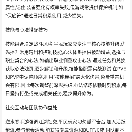
属性,记住,装备强化有概率失败,但游戏常提供保护机制,如
“保底符”,通过日常积累使用,减少损失。
技能与心法搭配技巧
技能组合决定战斗风格,平民玩家应专注于核心技能升级,优
先提升常用输出和控制技能,心法体系提供被动增益,选择与
职业契合的心法,如输出职业侧重攻击心法,通过任务和兑换
获取心法残页,逐步解锁和升级,技能搭配需实战测试,在PVE
和PVP中调整顺序,利用“技能连招”最大化伤害,免费重置机
会有限,因此每次调整前深思熟虑,心法修炼依赖时刻积累,每
日坚持打坐或完成相关任务,稳步提升修为。
社交互动与团队协作益处
逆水寒手游强调江湖社交,平民玩家切勿孤军奋战,加入活跃
帮派,参与帮会活动,能获得专属资源和BUFF加成,组队副本