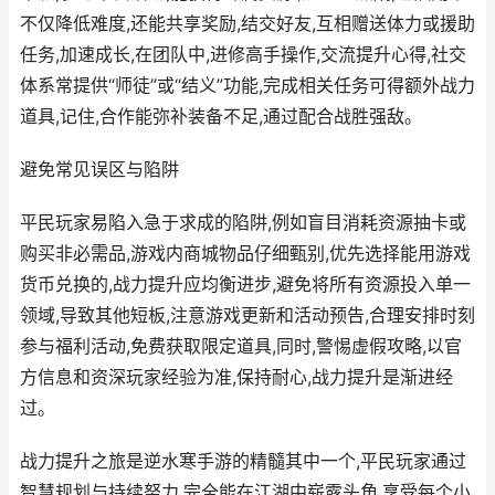
不仅降低难度,还能共享奖励,结交好友,互相赠送体力或援助
任务,加速成长,在团队中,进修高手操作,交流提升心得,社交
体系常提供“师徒”或“结义”功能,完成相关任务可得额外战力
道具,记住,合作能弥补装备不足,通过配合战胜强敌。
避免常见误区与陷阱
平民玩家易陷入急于求成的陷阱,例如盲目消耗资源抽卡或
购买非必需品,游戏内商城物品仔细甄别,优先选择能用游戏
货币兑换的,战力提升应均衡进步,避免将所有资源投入单一
领域,导致其他短板,注意游戏更新和活动预告,合理安排时刻
参与福利活动,免费获取限定道具,同时,警惕虚假攻略,以官
方信息和资深玩家经验为准,保持耐心,战力提升是渐进经
过。
战力提升之旅是逆水寒手游的精髓其中一个,平民玩家通过
智慧规划与持续努力,完全能在江湖中崭露头角,享受每个小